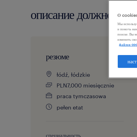
описание должности
О cookie
Мы использу
и помочь на
поиске. Вы м
изменить сво
файлов coo
резюме
наст
łódź, łódzkie
PLN7,000 miesięcznie
praca tymczasowa
pełen etat
специальность