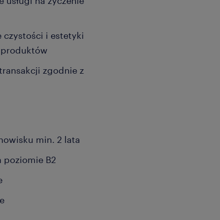
e usługi na życzenie
czystości i estetyki
a produktów
 transakcji zgodnie z
owisku min. 2 lata
a poziomie B2
e
e