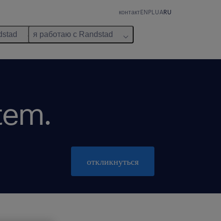
контакт
EN
PL
UA
RU
dstad
я работаю с Randstad
ntem.
откликнуться