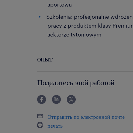
sportowa
Szkolenia: profesjonalne wdroże
pracy z produktem klasy Premi
sektorze tytoniowym
опыт
12-24 miesiące
Поделитесь этой работой
Отправить по электронной почте
печать