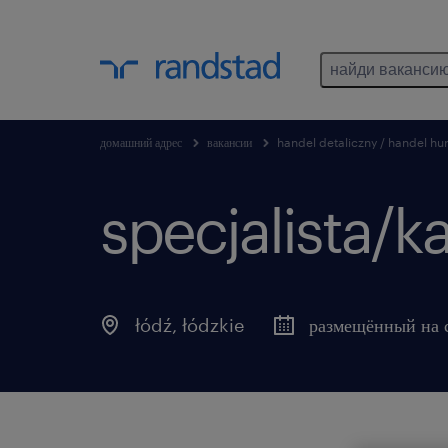
найди ваканси
домашний адрес
вакансии
handel detaliczny / handel hu
specjalista/ka
łódź
,
łódzkie
размещённый на 