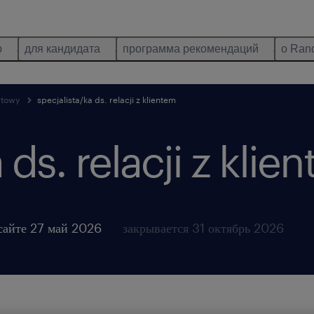
ю
для кандидата
программа рекомендаций
о Ran
rtowy
specjalista/ka ds. relacji z klientem
 ds. relacji z klie
сайте 27 май 2026
закрывается 31 октябрь 2026