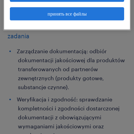
CTD i chcesz brać udział w kluczowych
projektach transferu technologii – ta oferta
принять все файлы
jest dla Ciebie!
zadania
Zarządzanie dokumentacją: odbiór
dokumentacji jakościowej dla produktów
transferowanych od partnerów
zewnętrznych (produkty gotowe,
substancje czynne).
Weryfikacja i zgodność: sprawdzanie
kompletności i zgodności dostarczonej
dokumentacji z obowiązującymi
wymaganiami jakościowymi oraz