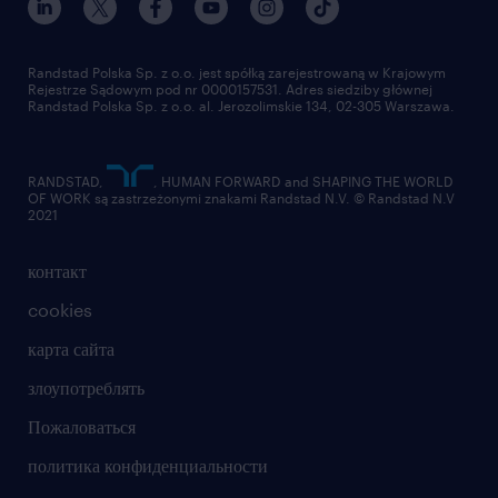
работа в randstad
для поставщиков
отправить резюме
Randstad Polska Sp. z o.o. jest spółką zarejestrowaną w Krajowym
Rejestrze Sądowym pod nr 0000157531. Adres siedziby głównej
Randstad Polska Sp. z o.o. al. Jerozolimskie 134, 02-305 Warszawa.
RANDSTAD,
, HUMAN FORWARD and SHAPING THE WORLD
OF WORK są zastrzeżonymi znakami Randstad N.V. © Randstad N.V
2021
контакт
cookies
карта сайта
злоупотреблять
Пожаловаться
политика конфиденциальности