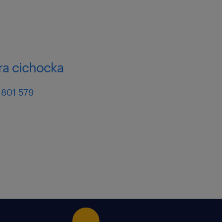
ra cichocka
 801 579