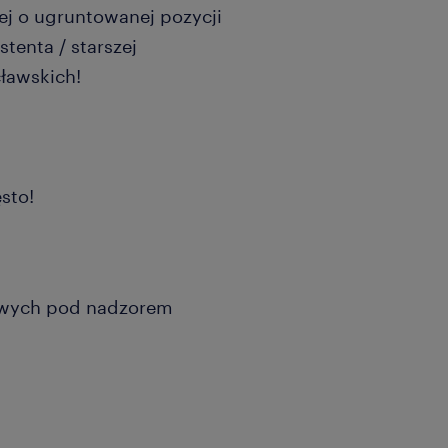
ej o ugruntowanej pozycji
tenta / starszej
cławskich!
ęsto!
owych pod nadzorem