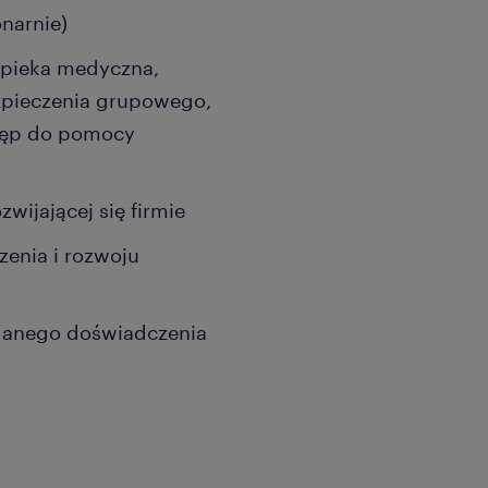
onarnie)
 opieka medyczna,
zpieczenia grupowego,
tęp do pomocy
zwijającej się firmie
enia i rozwoju
danego doświadczenia