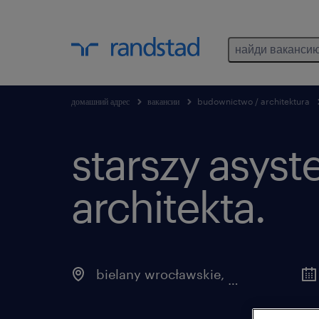
найди ваканси
домашний адрес
вакансии
budownictwo / architektura
starszy asyst
architekta.
bielany wrocławskie
,
dolnośląskie