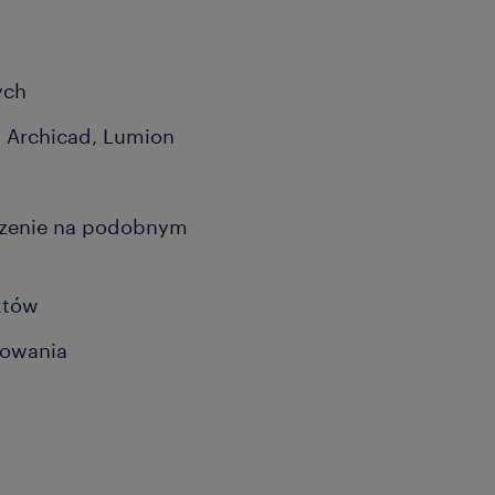
ych
 Archicad, Lumion
czenie na podobnym
któw
żowania