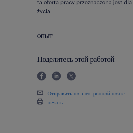
ta oferta pracy przeznaczona jest dl
życia
опыт
12-24 miesiące
Поделитесь этой работой
Отправить по электронной почте
печать