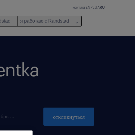
контакт
EN
PL
UA
RU
dstad
я работаю с Randstad
tentka
закрывается 31 октябрь 2026
откликнуться