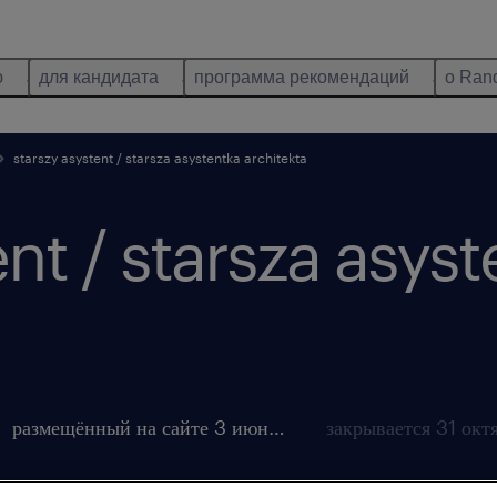
ю
для кандидата
программа рекомендаций
о Ran
starszy asystent / starsza asystentka architekta
ent / starsza asys
размещённый на сайте 3 июнь 2026