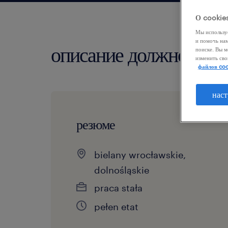
О cookie
Мы использу
и помочь на
описание должности
поиске. Вы м
изменить сво
файлов coo
наст
резюме
bielany wrocławskie,
dolnośląskie
praca stała
pełen etat