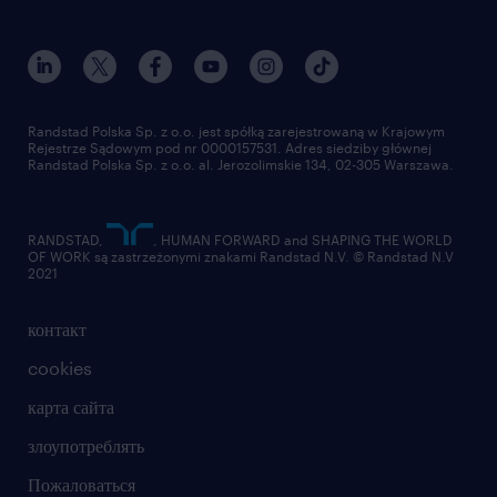
присоединиться к нам
награда randstad award
контакт
наш мир
для медиа
работа в randstad
для поставщиков
отправить резюме
Randstad Polska Sp. z o.o. jest spółką zarejestrowaną w Krajowym
Rejestrze Sądowym pod nr 0000157531. Adres siedziby głównej
Randstad Polska Sp. z o.o. al. Jerozolimskie 134, 02-305 Warszawa.
RANDSTAD,
, HUMAN FORWARD and SHAPING THE WORLD
OF WORK są zastrzeżonymi znakami Randstad N.V. © Randstad N.V
2021
контакт
cookies
карта сайта
злоупотреблять
Пожаловаться