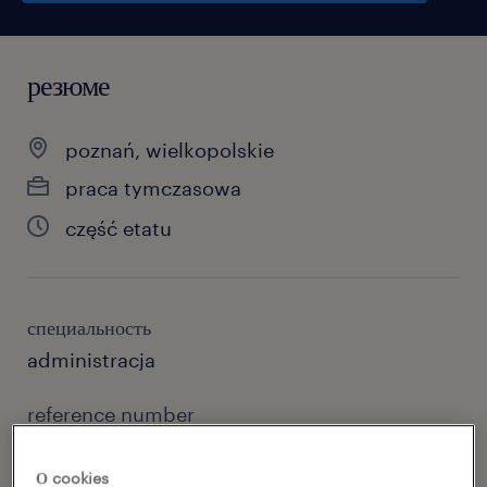
резюме
poznań, wielkopolskie
praca tymczasowa
część etatu
специальность
administracja
reference number
46970222
О cookies