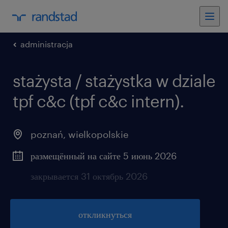
administracja
stażysta / stażystka w dziale
tpf c&c (tpf c&c intern).
poznań
,
wielkopolskie
размещённый на сайте 5 июнь 2026
закрывается 31 октябрь 2026
откликнуться