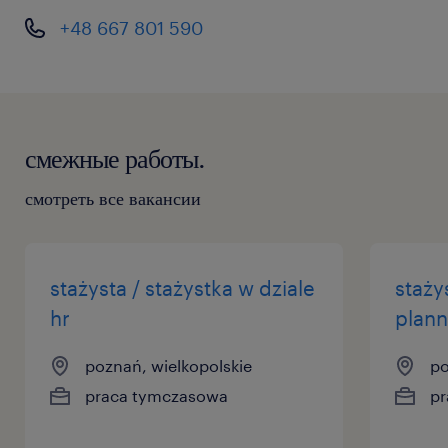
+48 667 801 590
смежные работы.
смотреть все вакансии
stażysta / stażystka w dziale
staży
hr
plann
poznań, wielkopolskie
po
praca tymczasowa
pr