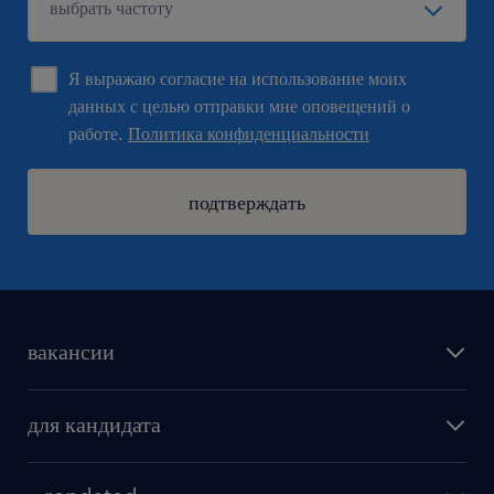
Я выражаю согласие на использование моих
данных с целью отправки мне оповещений о
работе.
Политика конфиденциальности
подтверждать
вакансии
поиск работы
для кандидата
бонусы для работников
как мы работаем
наши представительства