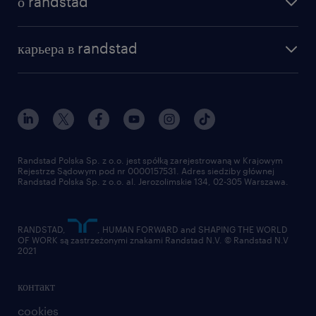
о randstad
почему randstad
отправить резюме
наша история
база знаний
работа в amazon
карьера в randstad
институт исследований randstad
блог
работа в Польше
присоединиться к нам
награда randstad award
контакт
наш мир
для медиа
работа в randstad
для поставщиков
отправить резюме
Randstad Polska Sp. z o.o. jest spółką zarejestrowaną w Krajowym
Rejestrze Sądowym pod nr 0000157531. Adres siedziby głównej
Randstad Polska Sp. z o.o. al. Jerozolimskie 134, 02-305 Warszawa.
RANDSTAD,
, HUMAN FORWARD and SHAPING THE WORLD
OF WORK są zastrzeżonymi znakami Randstad N.V. © Randstad N.V
2021
контакт
cookies