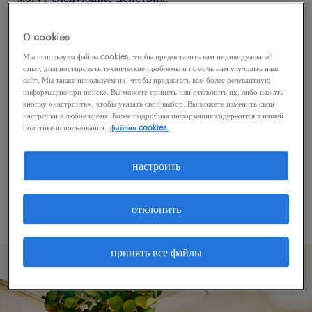
О cookies
Попробуйте удалить некоторые из
Мы используем файлы cookies, чтобы предоставить вам индивидуальный
примененных фильтров.
опыт, диагностировать технические проблемы и помочь нам улучшить наш
сайт. Мы также используем их, чтобы предлагать вам более релевантную
Вы искали работу в определенном месте?
информацию при поиске. Вы можете принять или отклонить их, либо нажать
кнопку «настроить», чтобы указать свой выбор. Вы можете изменить свои
Учтите возможность расширения диапазона
настройки в любое время. Более подробная информация содержится в нашей
вокруг местонахождения.
политике использования
файлов cookies.
Измените название должности или ключевые
настроить
слова и проверьте, правильно ли они
написаны.
отклонить
принять все файлы