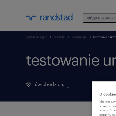
найди ваканси
домашний адрес
вакансии
produkcja
testowanie urz
testowanie u
świebodzice
,
dolnośląskie
О cookie
Мы использу
и помочь на
поиске. Вы м
изменить сво