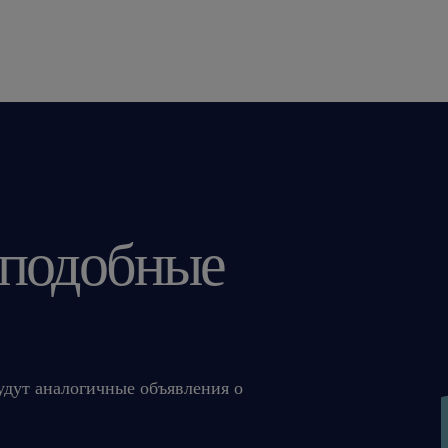
Nie czekaj, aż wyprzedzą Cię inni! Klikn
swoje CV. Porozmawiajmy o Twojej pr
Agencja zatrudnienia – nr wpisu 47
ta oferta pracy przeznaczona jest dl
 подобные
życia
oferujemy
Atrakcyjne wynagrodzenie na start
будут аналогичные объявления о
brutto (w zależności od tego, co j
Jasną ścieżkę awansu: Widzimy w 