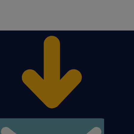
ij "Aplikuj" i prześlij
zyszłości w branży!
a osób powyżej 18 roku
: od 5 400 zł do 7 100 zł
uż potrafisz).
Tobie przyszłość. Jeśli