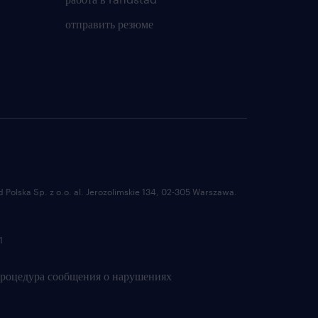
отправить резюме
Polska Sp. z o.o. al. Jerozolimskie 134, 02-305 Warszawa.
1
роцедура сообщения о нарушениях