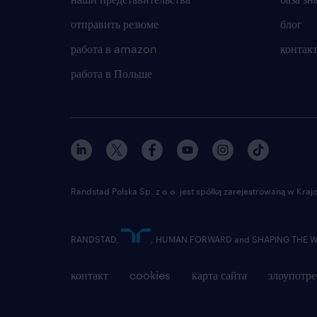
отправить резюме
блог
работа в amazon
контак
работа в Польше
Randstad Polska Sp. z o.o. jest spółką zarejestrowaną w Kr
RANDSTAD,
, HUMAN FORWARD and SHAPING THE WOR
контакт
cookies
карта сайта
злоупотре