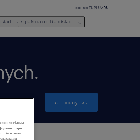
контакт
EN
PL
UA
RU
dstad
я работаю с Randstad
nych.
закрывается 31 октябрь 2026
откликнуться
ческие проблемы
информацию при
ор. Вы можете
пользования