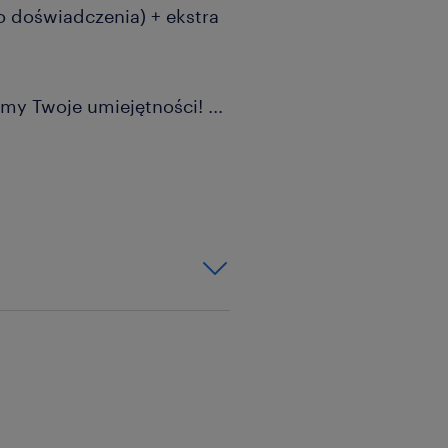
o doświadczenia) + ekstra
my Twoje umiejętności!
...
łę techniczną? Nie szkodzi
 się w przyjaznym
cznych