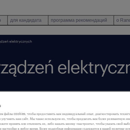
ю
для кандидата
программа рекомендаций
о Ran
ądzeń elektrycznych
rządzeń elektrycz
размещённый на сайте 20 май 2026
s
ем файлы cookies, чтобы предоставить вам индивидуальный опыт, диагностировать техни
м улучшить наш сайт. Мы также используем их, чтобы предлагать вам более релевантную 
ожете принять или отклонить их, либо нажать кнопку «настроить», чтобы указать свой выб
и настройки в любое время. Более подробная информация содержится в нашей политике ис