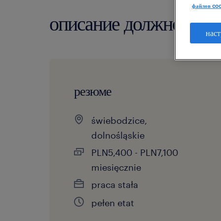
файлов coo
описание должности
наст
резюме
świebodzice,
dolnośląskie
PLN5,400 - PLN7,100
miesięcznie
praca stała
pełen etat