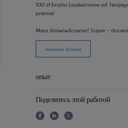
100 zł brutto (uzależnione od Twojeg
premie!
Masz doświadczenie? Super – doceni
Dopiero skończyłeś / skończyłaś szko
– nauczymy Cię wszystkiego!
показать больше
Dołącz do naszego zespołu i rozwijaj
środowisku!
опыт
Aplikuj już dziś!
0-6 miesięcy
Поделитесь этой работой
zadania
przeprowadzanie testów elektry