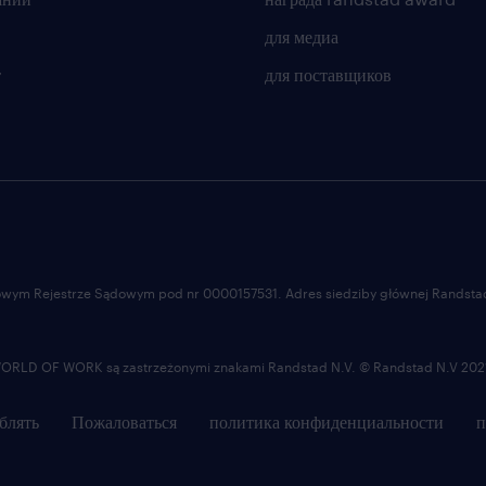
для медиа
т
для поставщиков
ajowym Rejestrze Sądowym pod nr 0000157531. Adres siedziby głównej Randstad 
LD OF WORK są zastrzeżonymi znakami Randstad N.V. © Randstad N.V 202
блять
Пожаловаться
политика конфиденциальности
п