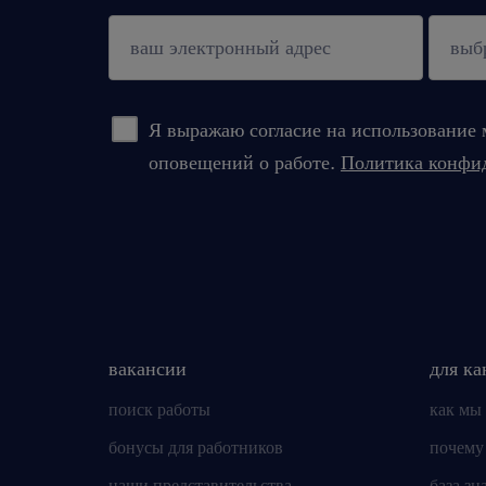
подтверждать
Я выражаю согласие на использование 
оповещений о работе.
Политика конфи
вакансии
для ка
поиск работы
как мы
бонусы для работников
почему
наши представительства
база зн