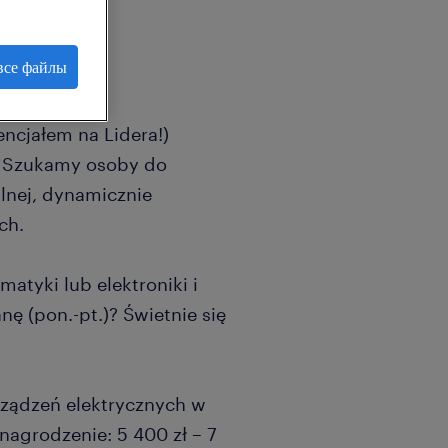
все файлы
encjałem na Lidera!)
! Szukamy osoby do
ilnej, dynamicznie
ch.
matyki lub elektroniki i
nę (pon.-pt.)? Świetnie się
ządzeń elektrycznych w
nagrodzenie: 5 400 zł – 7