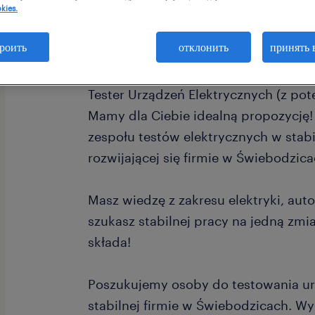
kies.
роить
отклонить
принять 
Tester Urządzeń Elektrycznych (z pot
Mamy dla Ciebie idealną propozycję
zespołu testów elektrycznych w stab
rozwijającej się firmie w Świebodzica
Masz wiedzę z zakresu elektryki, auto
szukasz stabilnej pracy na jedną zmia
składa!
Poszukujemy osoby do testowania ur
stabilnej firmie w Świebodzicach. Wy