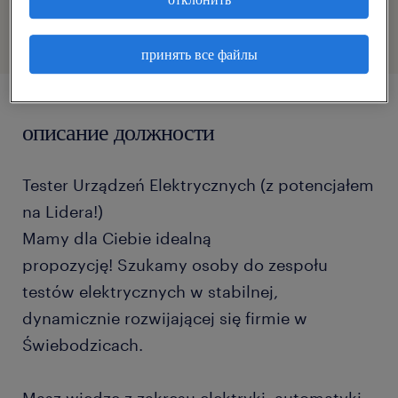
принять все файлы
описание должности
Tester Urządzeń Elektrycznych (z potencjałem
na Lidera!)
Mamy dla Ciebie idealną
propozycję! Szukamy osoby do zespołu
testów elektrycznych w stabilnej,
dynamicznie rozwijającej się firmie w
Świebodzicach.