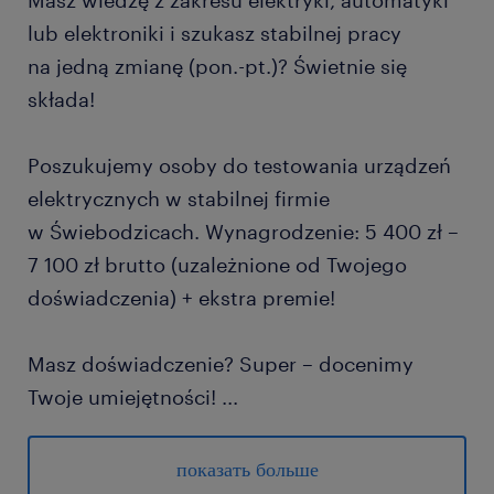
Masz wiedzę z zakresu elektryki, automatyki
lub elektroniki i szukasz stabilnej pracy
na jedną zmianę (pon.-pt.)? Świetnie się
składa!
Poszukujemy osoby do testowania urządzeń
elektrycznych w stabilnej firmie
w Świebodzicach. Wynagrodzenie: 5 400 zł –
7 100 zł brutto (uzależnione od Twojego
doświadczenia) + ekstra premie!
Masz doświadczenie? Super – docenimy
Twoje umiejętności!
...
Dopiero skończyłeś / skończyłaś szkołę
techniczną? Nie szkodzi – nauczymy Cię
показать больше