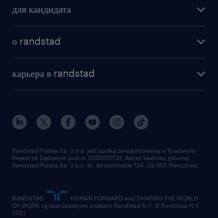
Pakiet benefitów: Bogaty program
для кандидата
świadczeń dodatkowych, o których
бонусы для работников
chętnie opowiemy Ci na spotkaniu.
как мы работаем
наши представительства
о randstad
почему randstad
Pełne wdrożenie: Jesteś tuż po szkole
отправить резюме
наша история
technicznej? Spokojnie, wszystkiego Cię
база знаний
работа в amazon
карьера в randstad
nauczymy! Masz doświadczenie?
институт исследований randstad
блог
работа в Польше
Świetnie – wymienimy się wiedzą.
присоединиться к нам
награда randstad award
контакт
наш мир
для медиа
работа в randstad
для поставщиков
отправить резюме
Randstad Polska Sp. z o.o. jest spółką zarejestrowaną w Krajowym
Rejestrze Sądowym pod nr 0000157531. Adres siedziby głównej
Randstad Polska Sp. z o.o. al. Jerozolimskie 134, 02-305 Warszawa.
RANDSTAD,
, HUMAN FORWARD and SHAPING THE WORLD
OF WORK są zastrzeżonymi znakami Randstad N.V. © Randstad N.V
2021