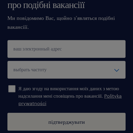
про подібні вакансіїї
Ми повідомимо Вас, щойно з’являться подібні
вакансіїї.
Я даю згоду на використання моїх даних з метою
надсилання мені сповіщень про вакансіїї.
Polityka
prywatności
підтверджувати