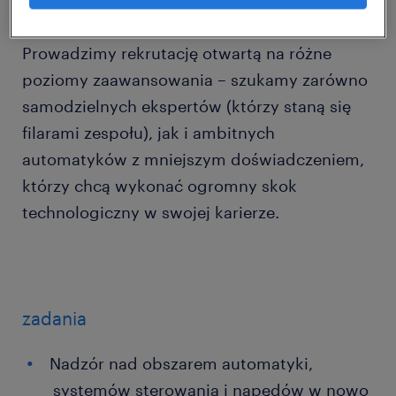
Prowadzimy rekrutację otwartą na różne
poziomy zaawansowania – szukamy zarówno
samodzielnych ekspertów (którzy staną się
filarami zespołu), jak i ambitnych
automatyków z mniejszym doświadczeniem,
którzy chcą wykonać ogromny skok
technologiczny w swojej karierze.
zadania
Nadzór nad obszarem automatyki,
systemów sterowania i napędów w nowo