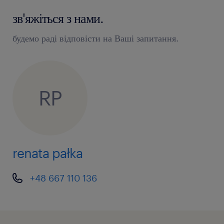
зв'яжіться з нами.
будемо раді відповісти на Ваші запитання.
RP
renata pałka
+48 667 110 136