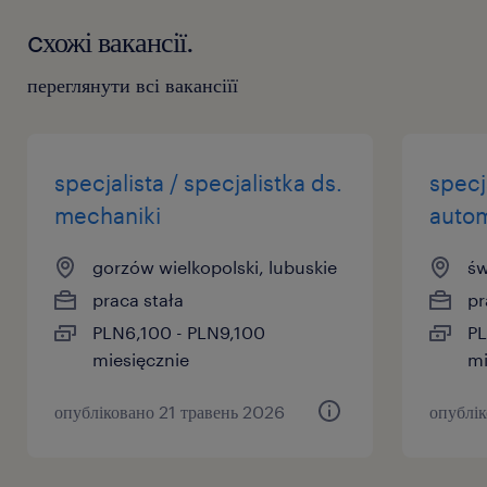
cхожі вакансії.
переглянути всі вакансіїї
specjalista / specjalistka ds.
specja
mechaniki
autom
gorzów wielkopolski, lubuskie
św
praca stała
pr
PLN6,100 - PLN9,100
PL
miesięcznie
mi
опубліковано 21 травень 2026
опублік