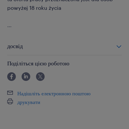
powyżej 18 roku życia
...
досвід
12-24 miesiące
Поділіться цією роботою
Надішліть електронною поштою
друкувати