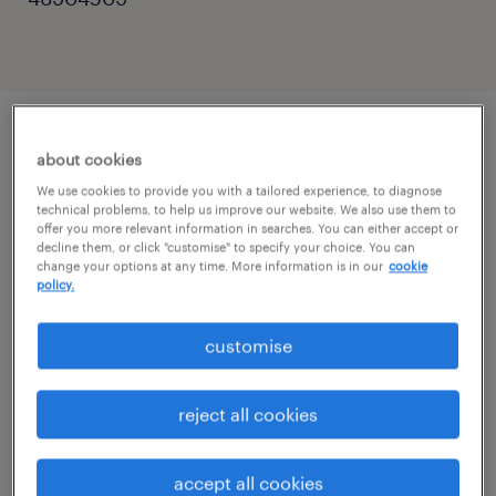
описание должности
about cookies
We use cookies to provide you with a tailored experience, to diagnose
technical problems, to help us improve our website. We also use them to
Dla naszego Klienta, firmy Velvet CARE,
offer you more relevant information in searches. You can either accept or
decline them, or click "customise" to specify your choice. You can
realizujemy prestiżowy projekt budowy
change your options at any time. More information is in our
cookie
policy.
struktur technicznych od zera. Poszukujemy
Automatyka, który obejmie kluczową rolę
customise
przy rozruchu i nadzorze nad jedną z
najnowocześniejszych linii produkcyjnych w
reject all cookies
Europie.
accept all cookies