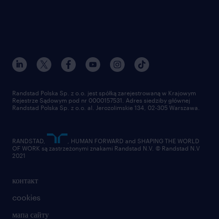
Randstad Polska Sp. z o.o. jest spółką zarejestrowaną w Krajowym
Rejestrze Sądowym pod nr 0000157531. Adres siedziby głównej
Randstad Polska Sp. z o.o. al. Jerozolimskie 134, 02-305 Warszawa.
RANDSTAD,
, HUMAN FORWARD and SHAPING THE WORLD
OF WORK są zastrzeżonymi znakami Randstad N.V. © Randstad N.V
2021
контакт
cookies
мапа сайту