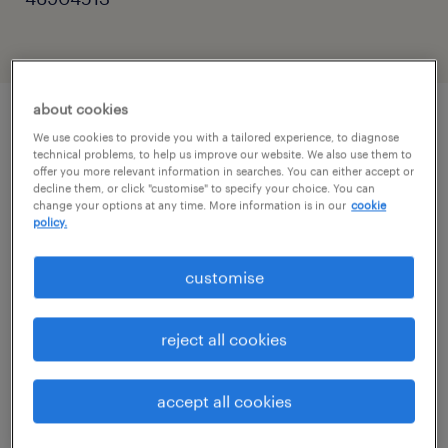
about cookies
We use cookies to provide you with a tailored experience, to diagnose
описание должности
technical problems, to help us improve our website. We also use them to
offer you more relevant information in searches. You can either accept or
decline them, or click "customise" to specify your choice. You can
Chcesz być częścią zespołu, który od zera
change your options at any time. More information is in our
cookie
policy.
uruchomi najnowocześniejsze linie
produkcyjne w Europie? Dla naszego Klienta,
customise
polecanego pracodawcy - firmy Velvet
CARE, poszukujemy osób, które chcą
reject all cookies
budować fundament zespołu technicznego w
nowo powstającej, ultranowoczesnej fabryce
accept all cookies
w Sulęcinie.