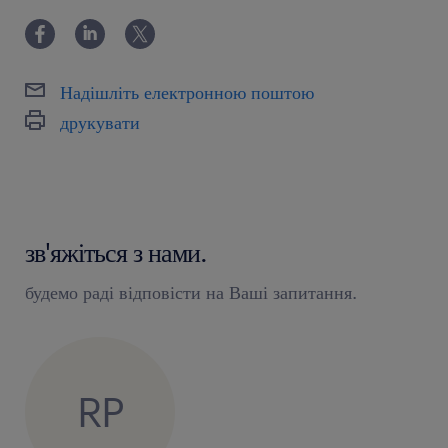
Надішліть електронною поштою
друкувати
зв'яжіться з нами.
будемо раді відповісти на Ваші запитання.
RP