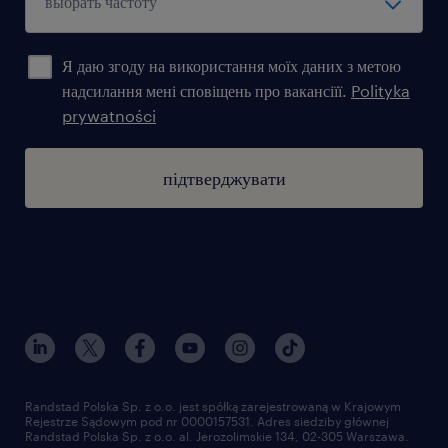
Я даю згоду на використання моїх даних з метою
надсилання мені сповіщень про вакансіїї.
Polityka
prywatności
підтверджувати
Randstad Polska Sp. z o.o. jest spółką zarejestrowaną w Krajowym
Rejestrze Sądowym pod nr 0000157531. Adres siedziby głównej
Randstad Polska Sp. z o.o. al. Jerozolimskie 134, 02-305 Warszawa.