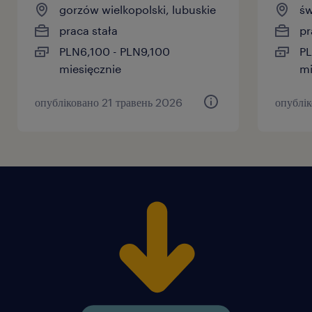
gorzów wielkopolski, lubuskie
św
praca stała
pr
PLN6,100 - PLN9,100
PL
miesięcznie
mi
опубліковано 21 травень 2026
опублік