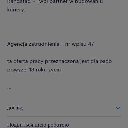
Randstad – Twój partner w budowaniu
kariery.
Agencja zatrudnienia – nr wpisu 47
ta oferta pracy przeznaczona jest dla osób
powyżej 18 roku życia
...
досвід
12-24 miesiące
Поділіться цією роботою