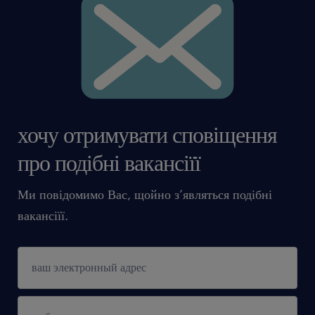
хочу отримувати сповіщення
про подібні вакансіїї
Ми повідомимо Вас, щойно з’являться подібні
вакансіїї.