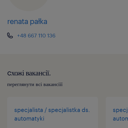
renata pałka
+48 667 110 136
cхожі вакансії.
переглянути всі вакансіїї
specjalista / specjalistka ds.
specja
automatyki
autom