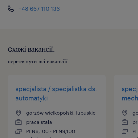
+48 667 110 136
cхожі вакансії.
переглянути всі вакансіїї
specjalista / specjalistka ds.
specja
automatyki
mech
gorzów wielkopolski, lubuskie
go
praca stała
pr
PLN6,100 - PLN9,100
PL