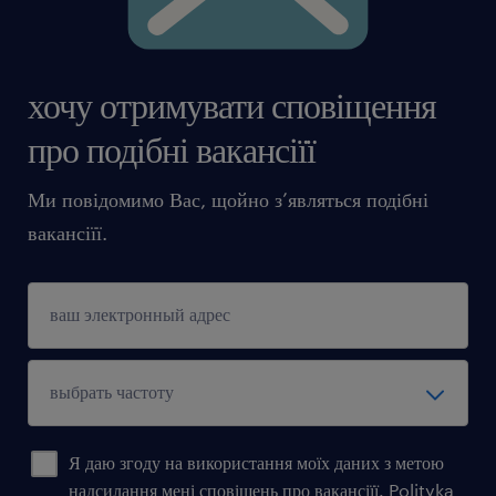
хочу отримувати сповіщення
про подібні вакансіїї
Ми повідомимо Вас, щойно з’являться подібні
вакансіїї.
Я даю згоду на використання моїх даних з метою
надсилання мені сповіщень про вакансіїї.
Polityka