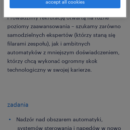
accept all cookies
Prowadzimy rekrutację otwartą na różne
poziomy zaawansowania – szukamy zarówno
samodzielnych ekspertów (którzy staną się
filarami zespołu), jak i ambitnych
automatyków z mniejszym doświadczeniem,
którzy chcą wykonać ogromny skok
technologiczny w swojej karierze.
zadania
Nadzór nad obszarem automatyki,
systemów sterowania i napędów w nowo