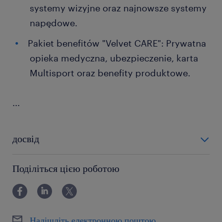
systemy wizyjne oraz najnowsze systemy
napędowe.
Pakiet benefitów "Velvet CARE": Prywatna
opieka medyczna, ubezpieczenie, karta
Multisport oraz benefity produktowe.
...
досвід
12-24 miesiące
Поділіться цією роботою
Надішліть електронною поштою