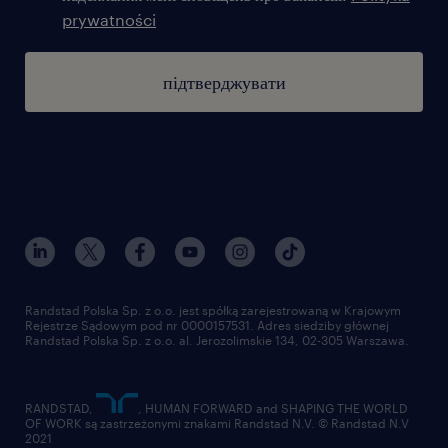
prywatności
підтверджувати
Randstad Polska Sp. z o.o. jest spółką zarejestrowaną w Krajowym
Rejestrze Sądowym pod nr 0000157531. Adres siedziby głównej
Randstad Polska Sp. z o.o. al. Jerozolimskie 134, 02-305 Warszawa.
RANDSTAD,
, HUMAN FORWARD and SHAPING THE WORLD
OF WORK są zastrzeżonymi znakami Randstad N.V. © Randstad N.V
2021