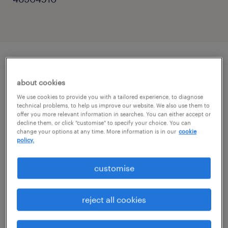
описание должности
about cookies
We use cookies to provide you with a tailored experience, to diagnose
Dla naszego Klienta, firmy Velvet CARE,
technical problems, to help us improve our website. We also use them to
offer you more relevant information in searches. You can either accept or
realizujemy prestiżowy projekt budowy
decline them, or click "customise" to specify your choice. You can
change your options at any time. More information is in our
cookie
struktur technicznych od zera. Poszukujemy
policy.
Automatyka, który obejmie kluczową rolę
przy rozruchu i nadzorze nad jedną z
customise
najnowocześniejszych linii produkcyjnych w
Europie.
reject all cookies