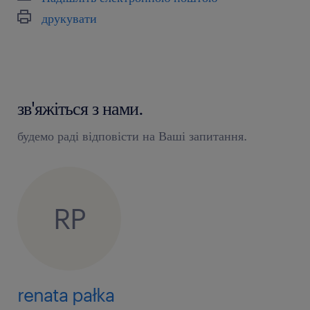
друкувати
зв'яжіться з нами.
будемо раді відповісти на Ваші запитання.
RP
renata pałka