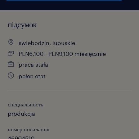
підсумок
świebodzin, lubuskie
PLN6,100 - PLN9,100 miesięcznie
praca stała
pełen etat
специальность
produkcja
номер посилання
46904510