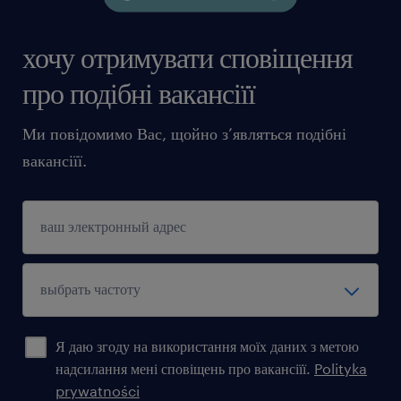
хочу отримувати сповіщення
про подібні вакансіїї
Ми повідомимо Вас, щойно з’являться подібні
вакансіїї.
Я даю згоду на використання моїх даних з метою
надсилання мені сповіщень про вакансіїї.
Polityka
prywatności