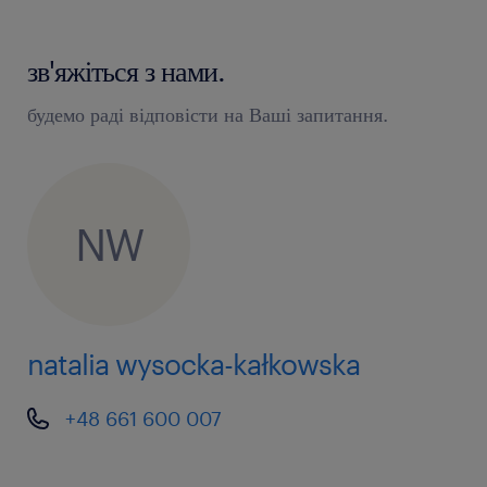
зв'яжіться з нами.
будемо раді відповісти на Ваші запитання.
NW
natalia wysocka-kałkowska
+48 661 600 007