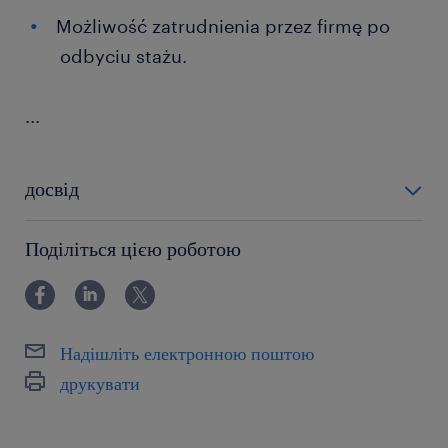
Możliwość zatrudnienia przez firmę po
odbyciu stażu.
...
досвід
0-6 miesięcy
Поділіться цією роботою
Надішліть електронною поштою
друкувати