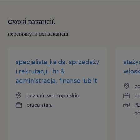
cхожі вакансії.
переглянути всі вакансіїї
specjalista_ka ds. sprzedaży
staży
i rekrutacji - hr &
włosk
administracja, finanse lub it
po
poznań, wielkopolskie
pr
praca stała
PL
go