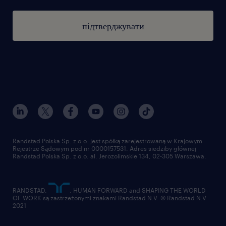
підтверджувати
Randstad Polska Sp. z o.o. jest spółką zarejestrowaną w Krajowym
Rejestrze Sądowym pod nr 0000157531. Adres siedziby głównej
Randstad Polska Sp. z o.o. al. Jerozolimskie 134, 02-305 Warszawa.
RANDSTAD,
, HUMAN FORWARD and SHAPING THE WORLD
OF WORK są zastrzeżonymi znakami Randstad N.V. © Randstad N.V
2021