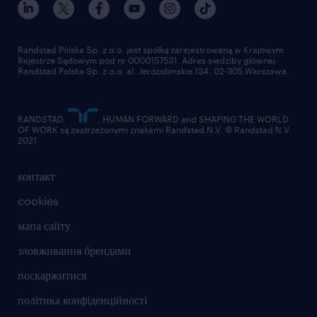
Randstad Polska Sp. z o.o. jest spółką zarejestrowaną w Krajowym
Rejestrze Sądowym pod nr 0000157531. Adres siedziby głównej
Randstad Polska Sp. z o.o. al. Jerozolimskie 134, 02-305 Warszawa.
RANDSTAD,
, HUMAN FORWARD and SHAPING THE WORLD
OF WORK są zastrzeżonymi znakami Randstad N.V. © Randstad N.V
2021
контакт
cookies
мапа сайту
зловживання брендами
поскаржитися
політика конфіденційності