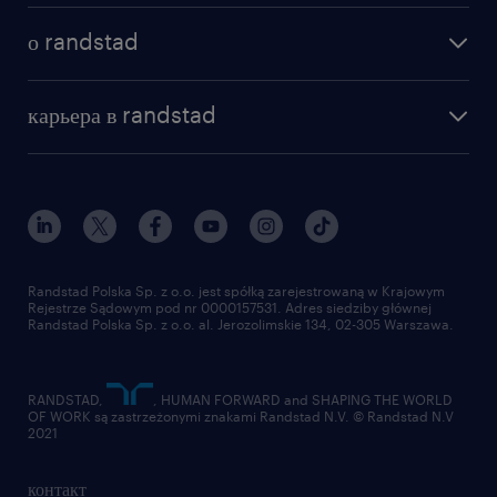
как мы работаем
наши представительства
о randstad
почему randstad
отправить резюме
наша история
база знаний
работа в amazon
карьера в randstad
институт исследований randstad
блог
работа в Польше
присоединиться к нам
награда randstad award
контакт
наш мир
для медиа
работа в randstad
для поставщиков
отправить резюме
Randstad Polska Sp. z o.o. jest spółką zarejestrowaną w Krajowym
Rejestrze Sądowym pod nr 0000157531. Adres siedziby głównej
Randstad Polska Sp. z o.o. al. Jerozolimskie 134, 02-305 Warszawa.
RANDSTAD,
, HUMAN FORWARD and SHAPING THE WORLD
OF WORK są zastrzeżonymi znakami Randstad N.V. © Randstad N.V
2021
контакт