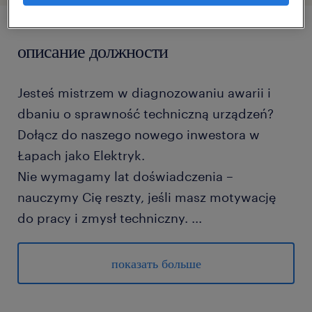
описание должности
Jesteś mistrzem w diagnozowaniu awarii i
dbaniu o sprawność techniczną urządzeń?
Dołącz do naszego nowego inwestora w
Łapach jako Elektryk.
Nie wymagamy lat doświadczenia –
nauczymy Cię reszty, jeśli masz motywację
do pracy i zmysł techniczny.
...
Brzmi dobrze? Nie czekaj, aż inni Cię
wyprzedzą! Kliknij "Aplikuj" lub zadzwoń do
показать больше
nas już teraz!