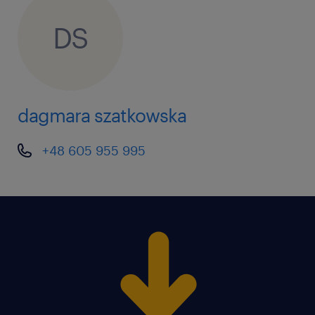
• mile widziana książeczka SANEPID
• mile widziane doświadczenie w dziale
DS
utrzymania ruchu w firmie produkcyjnej
dagmara szatkowska
Agencja zatrudnienia – nr wpisu 47
+48 605 955 995
ta oferta pracy przeznaczona jest dla osób
powyżej 18 roku życia
oferujemy
• stabilność: Umowa o pracę bezpośrednio
z pracodawcą
• szkolenia, kursy, możliwość uzyskania