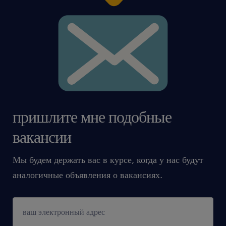
uprawnień
• czas dla siebie: Praca w systemie 3-
zmianowym
• atrakcyjne wynagrodzenie podstawa
nawet do 8000 brutto uzależnione od
kwalifikacji i doświadczenia kandydata
пришлите мне подобные
вакансии
Мы будем держать вас в курсе, когда у нас будут
аналогичные объявления о вакансиях.