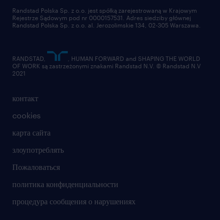
Wynagrodzenie dopasowane do Twoich
отправить резюме
Randstad Polska Sp. z o.o. jest spółką zarejestrowaną w Krajowym
Rejestrze Sądowym pod nr 0000157531. Adres siedziby głównej
kompetencji: Jasny system wyceny
Randstad Polska Sp. z o.o. al. Jerozolimskie 134, 02-305 Warszawa.
stanowiska - im większe doświadczenie,
samodzielność i znajomość
RANDSTAD,
, HUMAN FORWARD and SHAPING THE WORLD
specjalistycznych softów (PLS-
OF WORK są zastrzeżonymi znakami Randstad N.V. © Randstad N.V
2021
Pole/CYMCAP), tym wyższy budżet i
ranga stanowiska.
контакт
Praca hybrydowa: Elastyczny model
cookies
łączący pracę zdalną z nowoczesnym,
карта сайта
świetnie zlokalizowanym biurem w
злоупотреблять
Krakowie.
Пожаловаться
Niezrównana stabilność: Kontrakt
политика конфиденциальности
rozpisany na najbliższe lata (pewność
процедура сообщения о нарушениях
zatrudnienia do 2032 roku).