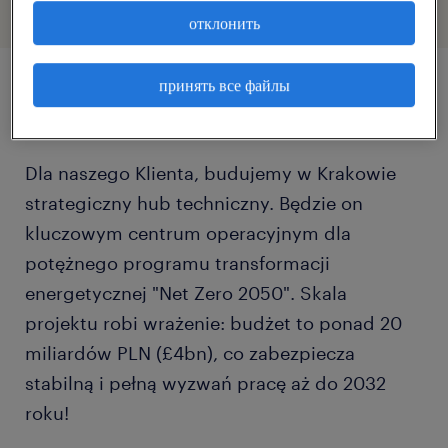
отклонить
принять все файлы
описание должности
Dla naszego Klienta, budujemy w Krakowie
strategiczny hub techniczny. Będzie on
kluczowym centrum operacyjnym dla
potężnego programu transformacji
energetycznej "Net Zero 2050". Skala
projektu robi wrażenie: budżet to ponad 20
miliardów PLN (£4bn), co zabezpiecza
stabilną i pełną wyzwań pracę aż do 2032
roku!