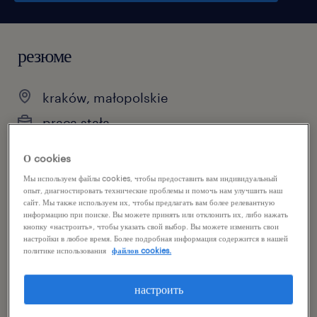
резюме
kraków, małopolskie
praca stała
pełen etat
О cookies
Мы используем файлы cookies, чтобы предоставить вам индивидуальный
опыт, диагностировать технические проблемы и помочь нам улучшить наш
сайт. Мы также используем их, чтобы предлагать вам более релевантную
специальность
информацию при поиске. Вы можете принять или отклонить их, либо нажать
кнопку «настроить», чтобы указать свой выбор. Вы можете изменить свои
inżynieria
настройки в любое время. Более подробная информация содержится в нашей
политике использования
файлов cookies.
reference number
настроить
46948697