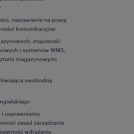
w
ści, nastawienie na pracę
tności komunikacyjne
gazynowych; znajomość
sowych i systemów WMS;
osztami magazynowymi
żliwiająca swobodną
ngielskiego
 i usprawnianiu
jomość zasad zarządzania
iejętność wdrażania