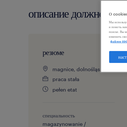
описание должности
О cookie
Мы использу
и помочь на
поиске. Вы м
изменить сво
файлов coo
резюме
наст
magnice, dolnośląskie
praca stała
pełen etat
специальность
magazynowanie /