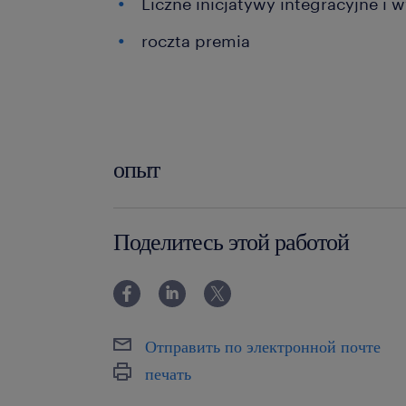
Liczne inicjatywy integracyjne i
roczta premia
опыт
powyżej 24 miesięcy
Поделитесь этой работой
Отправить по электронной почте
печать