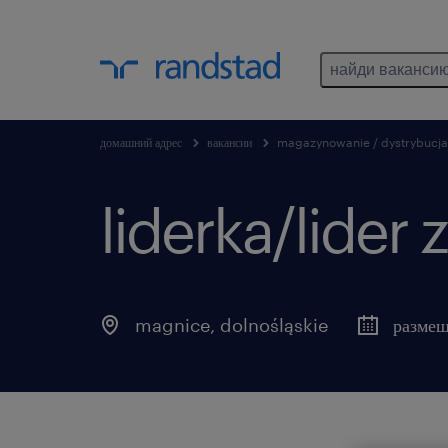
найди ваканси
домашний адрес
вакансии
magazynowanie / dystrybucja
liderka/lide
magnice
,
dolnośląskie
размещ