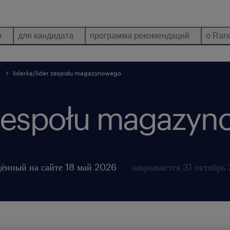
ю
для кандидата
программа рекомендаций
о Ran
liderka/lider zespołu magazynowego
r zespołu magazy
ённый на сайте 18 май 2026
закрывается 31 октябрь