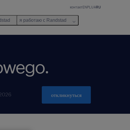
контакт
EN
PL
UA
RU
dstad
я работаю с Randstad
nowego.
 2026
откликнуться