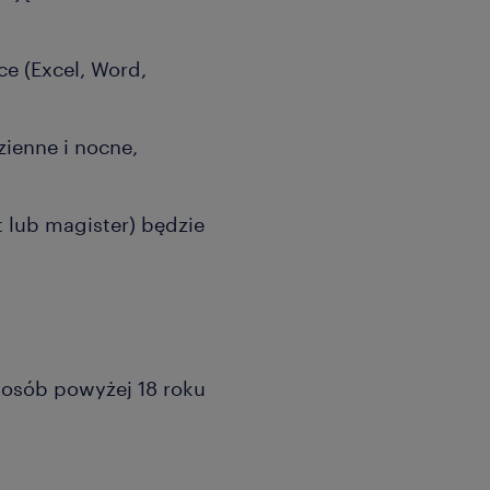
e (Excel, Word,
ienne i nocne,
t lub magister) będzie
a osób powyżej 18 roku