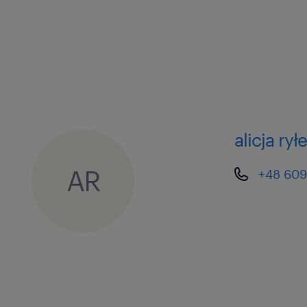
alicja rył
AR
+48 609