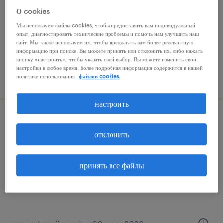
О cookies
постоянная работа
Мы используем файлы cookies, чтобы предоставить вам индивидуальный
опыт, диагностировать технические проблемы и помочь нам улучшить наш
сайт. Мы также используем их, чтобы предлагать вам более релевантную
информацию при поиске. Вы можете принять или отклонить их, либо нажать
кнопку «настроить», чтобы указать свой выбор. Вы можете изменить свои
настройки в любое время. Более подробная информация содержится в нашей
размещённый на сайте 25 март 2026
политике использования
файлов cookies.
настроить
оператор udt
отклонить
wypędy, mazowieckie
временная работа
принять все файлы