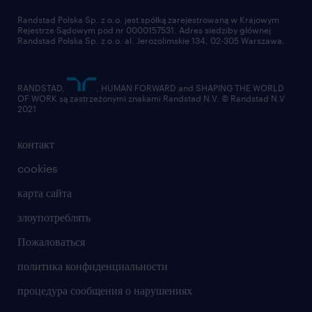
отправить резюме
Randstad Polska Sp. z o.o. jest spółką zarejestrowaną w Krajowym
Rejestrze Sądowym pod nr 0000157531. Adres siedziby głównej
Randstad Polska Sp. z o.o. al. Jerozolimskie 134, 02-305 Warszawa.
RANDSTAD,
, HUMAN FORWARD and SHAPING THE WORLD
OF WORK są zastrzeżonymi znakami Randstad N.V. © Randstad N.V
2021
контакт
cookies
карта сайта
злоупотреблять
Пожаловаться
политика конфиденциальности
процедура сообщения о нарушениях