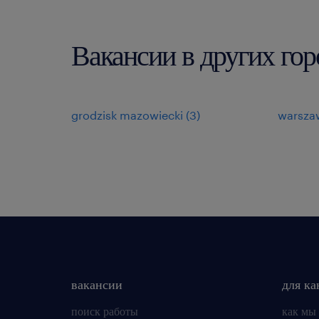
Вакансии в других г
grodzisk mazowiecki
(
3
)
warsza
вакансии
для ка
поиск работы
как мы