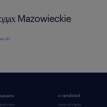
ородах Mazowieckie
wa
(
4
)
ндидата
о randstad
 работаем
наша история