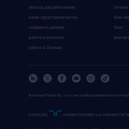
бонусы для работников
почему
наши представительства
база зн
отправить резюме
блог
работа в amazon
контак
работа в Польше
Randstad Polska Sp. z o.o. jest spółką zarejestrowaną w Kr
RANDSTAD,
, HUMAN FORWARD and SHAPING THE WOR