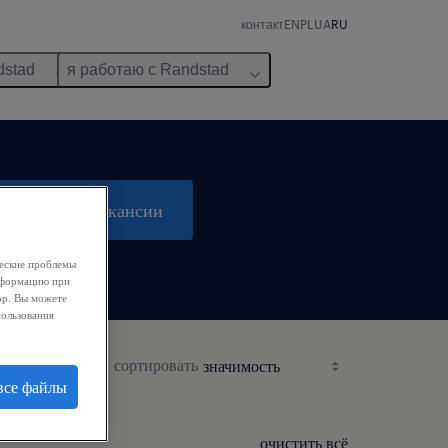
контакт
EN
PL
UA
RU
dstad
я работаю с Randstad
поиск 3 вакансии
ческие проблемы
информацию при
ор. Вы можете
пользования
сортировать
все файлы
очистить всё