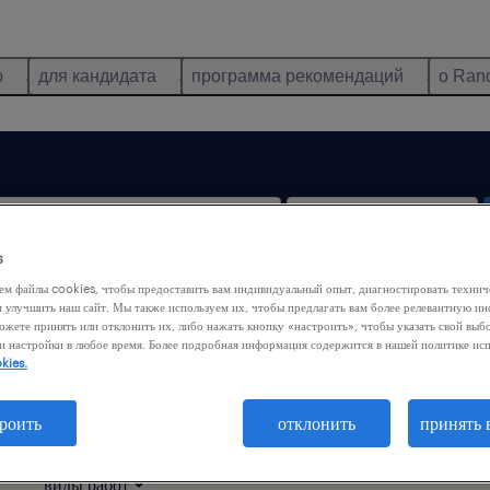
ю
для кандидата
программа рекомендаций
о Ran
s
ем файлы cookies, чтобы предоставить вам индивидуальный опыт, диагностировать техни
удалённая работа
м улучшить наш сайт. Мы также используем их, чтобы предлагать вам более релевантную 
ожете принять или отклонить их, либо нажать кнопку «настроить», чтобы указать свой выб
и настройки в любое время. Более подробная информация содержится в нашей политике ис
kies.
s, Mazowieckie
роить
отклонить
принять 
виды работ