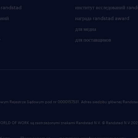
 randstad
институт исследований rand
аний
награда randstad award
для медиа
т
для поставщиков
ajowym Rejestrze Sądowym pod nr 0000157531. Adres siedziby głównej Randstad 
LD OF WORK są zastrzeżonymi znakami Randstad N.V. © Randstad N.V 202