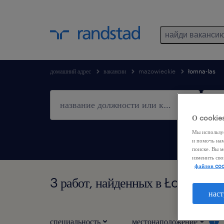
найди ваканси
домашний адрес
вакансии
mazowieckie
łomna-las
О cookie
Мы использу
и помочь на
поиске. Вы м
изменить сво
файлов coo
3 работ, найденных в Łomna-La
наст
специальность
местонаположение
1