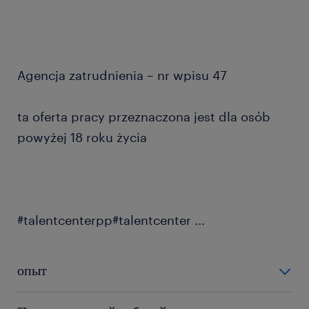
Agencja zatrudnienia – nr wpisu 47
ta oferta pracy przeznaczona jest dla osób
powyżej 18 roku życia
#talentcenterpp#talentcenter
...
опыт
0-6 miesięcy