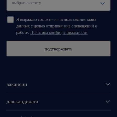
Я выражаю согласие на использование моих
данных с целью отправки мне оповещений о
работе.
Политика конфиденциальности
подтверждать
вакансии
поиск работы
для кандидата
бонусы для работников
как мы работаем
наши представительства