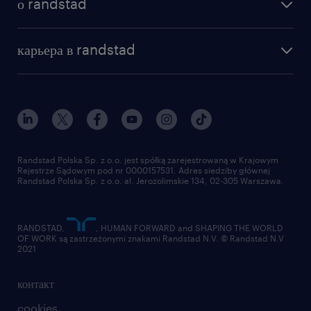
о randstad
почему randstad
отправить резюме
наша история
база знаний
работа в amazon
карьера в randstad
институт исследований randstad
блог
работа в Польше
присоединиться к нам
награда randstad award
контакт
наш мир
для медиа
работа в randstad
для поставщиков
отправить резюме
Randstad Polska Sp. z o.o. jest spółką zarejestrowaną w Krajowym
Rejestrze Sądowym pod nr 0000157531. Adres siedziby głównej
Randstad Polska Sp. z o.o. al. Jerozolimskie 134, 02-305 Warszawa.
RANDSTAD,
, HUMAN FORWARD and SHAPING THE WORLD
OF WORK są zastrzeżonymi znakami Randstad N.V. © Randstad N.V
2021
контакт
cookies