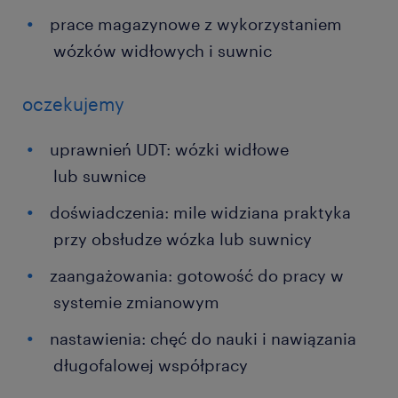
prace magazynowe z wykorzystaniem
wózków widłowych i suwnic
oczekujemy
uprawnień UDT: wózki widłowe
lub suwnice
doświadczenia: mile widziana praktyka
przy obsłudze wózka lub suwnicy
zaangażowania: gotowość do pracy w
systemie zmianowym
nastawienia: chęć do nauki i nawiązania
długofalowej współpracy