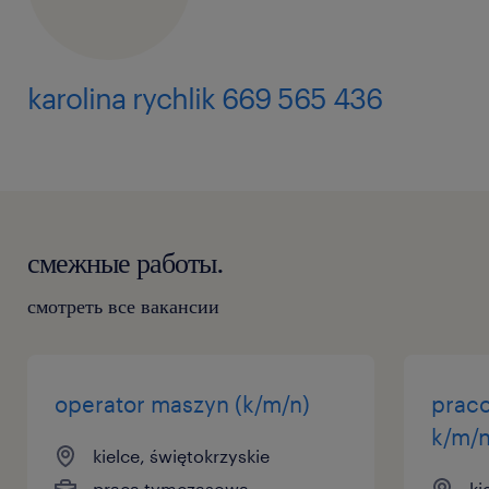
karolina rychlik 669 565 436
смежные работы.
смотреть все вакансии
operator maszyn (k/m/n)
prac
k/m/
kielce, świętokrzyskie
praca tymczasowa
ki