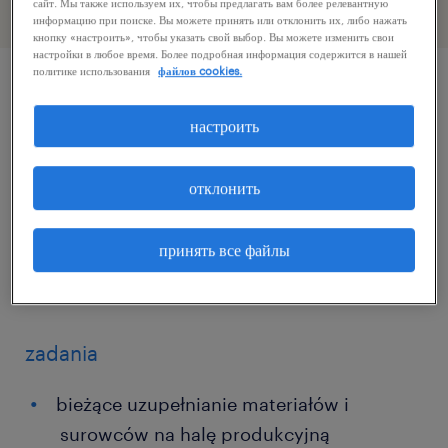
сайт. Мы также используем их, чтобы предлагать вам более релевантную
информацию при поиске. Вы можете принять или отклонить их, либо нажать
кнопку «настроить», чтобы указать свой выбор. Вы можете изменить свои
настройки в любое время. Более подробная информация содержится в нашей
политике использования
файлов cookies.
описание должности
настроить
Posiadasz uprawnienia UDT na wózek lub
отклонить
suwnice ? Dołącz do naszego zespołu w
Nowinach! Oferujemy długofalową
принять все файлы
współpracę z możliwością rozwoju i realne
premie.
zadania
bieżące uzupełnianie materiałów i
surowców na halę produkcyjną