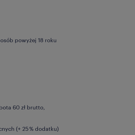
a osób powyżej 18 roku
ę
ota 60 zł brutto,
cnych (+ 25 % dodatku)