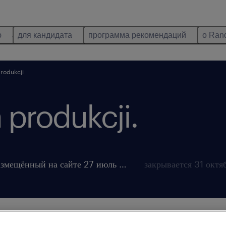
ю
для кандидата
программа рекомендаций
о Ran
rodukcji
 produkcji.
размещённый на сайте 27 июль 2026