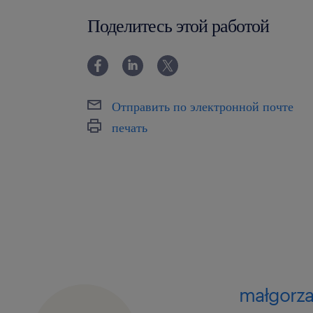
0-6 miesięcy
Поделитесь этой работой
Отправить по электронной почте
печать
małgorza