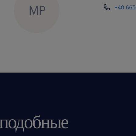
MP
+48 665
 подобные