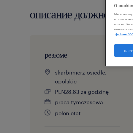
О cookie
описание должности
Мы использу
и помочь на
поиске. Вы м
изменить сво
файлов coo
наст
резюме
skarbimierz-osiedle,
opolskie
PLN28.83 za godzinę
praca tymczasowa
pełen etat