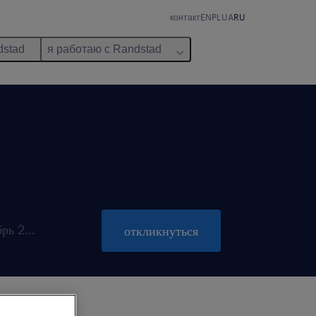
контакт
EN
PL
UA
RU
dstad
я работаю с Randstad
закрывается 31 октябрь 2026
откликнуться