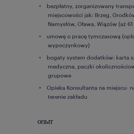
bezpłatny, zorganizowany transpo
miejscowości jak: Brzeg, Grodków
Namysłów, Oława, Wiązów (aż 61 
umowę o pracę tymczasową (opłac
wypoczynkowy)
bogaty system dodatków: karta 
medyczna, paczki okolicznościo
grupowe
Opieka Konsultanta na miejscu- na
terenie zakładu
опыт