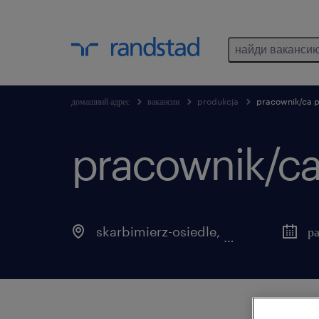
найди ваканси
домашний адрес
вакансии
produkcja
pracownik/ca p
pracownik/ca
skarbimierz-osiedle
,
opolskie