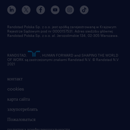
наш мир
для медиа
работа в randstad
для поставщиков
отправить резюме
Randstad Polska Sp. z o.o. jest spółką zarejestrowaną w Krajowym
Rejestrze Sądowym pod nr 0000157531. Adres siedziby głównej
Randstad Polska Sp. z o.o. al. Jerozolimskie 134, 02-305 Warszawa.
RANDSTAD,
, HUMAN FORWARD and SHAPING THE WORLD
OF WORK są zastrzeżonymi znakami Randstad N.V. © Randstad N.V
2021
контакт
cookies
карта сайта
злоупотреблять
Пожаловаться
политика конфиденциальности