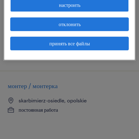
вилочного погрузчика
настроить
skarbimierz-osiedle, opolskie
отклонить
временная работа
принять все файлы
размещённый на сайте 20 июль 2026
монтер / монтерка
skarbimierz-osiedle, opolskie
постоянная работа