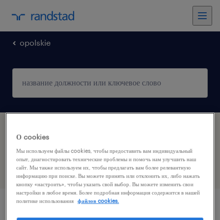
opolskie
2 работ, найденных в Skarbimierz-Osiedle,
О cookies
Opolskie
Мы используем файлы cookies, чтобы предоставить вам индивидуальный
опыт, диагностировать технические проблемы и помочь нам улучшить наш
сайт. Мы также используем их, чтобы предлагать вам более релевантную
фильтр
1
информацию при поиске. Вы можете принять или отклонить их, либо нажать
кнопку «настроить», чтобы указать свой выбор. Вы можете изменить свои
настройки в любое время. Более подробная информация содержится в нашей
политике использования
файлов cookies.
оператор вилочного погрузчика / операторка