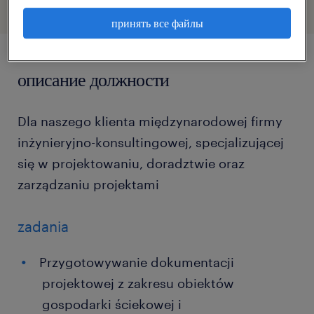
принять все файлы
описание должности
Dla naszego klienta międzynarodowej firmy
inżynieryjno-konsultingowej, specjalizującej
się w projektowaniu, doradztwie oraz
zarządzaniu projektami
zadania
Przygotowywanie dokumentacji
projektowej z zakresu obiektów
gospodarki ściekowej i