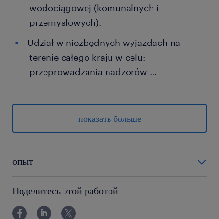
wodociągowej (komunalnych i
przemysłowych).
Udział w niezbędnych wyjazdach na
terenie całego kraju w celu:
przeprowadzania nadzorów
...
autorskich, wizji lokalnych, udziału w
naradach technicznych, uzyskiwania opinii.
показать больше
Nadzorowanie pracy zespołu
projektowego, wspieranie merytoryczne
asystentów
опыт
Udział w przygotowywaniu ofert.
powyżej 24 miesięcy
Поделитесь этой работой
oczekujemy