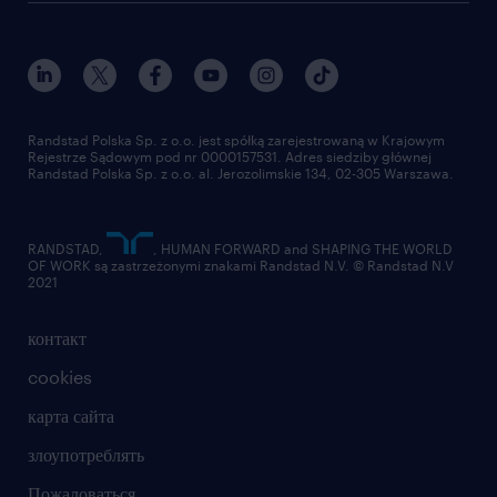
присоединиться к нам
награда randstad award
контакт
наш мир
для медиа
работа в randstad
для поставщиков
отправить резюме
Randstad Polska Sp. z o.o. jest spółką zarejestrowaną w Krajowym
Rejestrze Sądowym pod nr 0000157531. Adres siedziby głównej
Randstad Polska Sp. z o.o. al. Jerozolimskie 134, 02-305 Warszawa.
RANDSTAD,
, HUMAN FORWARD and SHAPING THE WORLD
OF WORK są zastrzeżonymi znakami Randstad N.V. © Randstad N.V
2021
контакт
cookies
карта сайта
злоупотреблять
Пожаловаться