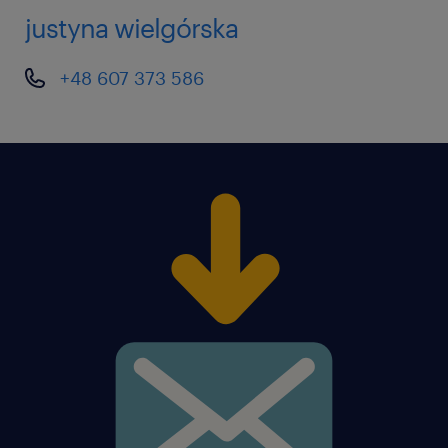
justyna wielgórska
Znajomość aktualnych przepisów prawa
budowlanego, norm i wytycznych
+48 607 373 586
branżowych
Biegła znajomość oprogramowania
AutoCAD i Microsoft Office.
Znajomość języka angielskiego na
poziomie przynajmniej B2.
Komunikatywna znajomość języka
angielskiego w mowie i piśmie
Doskonałe umiejętności komunikacyjne
Agencja zatrudnienia – nr wpisu 47