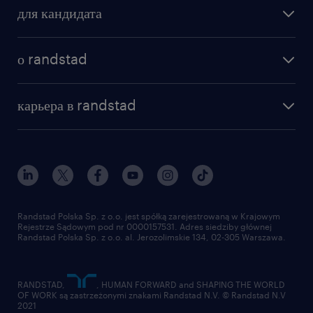
для кандидата
бонусы для работников
как мы работаем
наши представительства
о randstad
почему randstad
отправить резюме
наша история
база знаний
работа в amazon
карьера в randstad
институт исследований randstad
блог
работа в Польше
присоединиться к нам
награда randstad award
контакт
наш мир
для медиа
работа в randstad
для поставщиков
отправить резюме
Randstad Polska Sp. z o.o. jest spółką zarejestrowaną w Krajowym
Rejestrze Sądowym pod nr 0000157531. Adres siedziby głównej
Randstad Polska Sp. z o.o. al. Jerozolimskie 134, 02-305 Warszawa.
RANDSTAD,
, HUMAN FORWARD and SHAPING THE WORLD
OF WORK są zastrzeżonymi znakami Randstad N.V. © Randstad N.V
2021