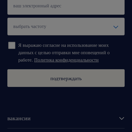
Randstad Plus – system benefitów (karta
sportowa, prywatna opieka medyczna,
zniżki na zakupy online),
możliwość zatrudnienia przez firmę po
Я выражаю согласие на использование моих
odbyciu stażu.
данных с целью отправки мне оповещений о
работе.
Политика конфиденциальности
подтверждать
вакансии
поиск работы