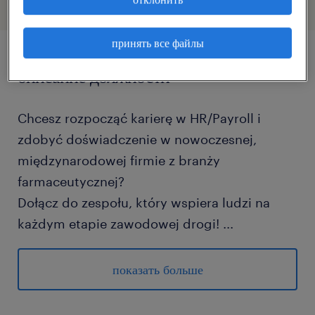
принять все файлы
описание должности
Chcesz rozpocząć karierę w HR/Payroll i
zdobyć doświadczenie w nowoczesnej,
międzynarodowej firmie z branży
farmaceutycznej?
Dołącz do zespołu, który wspiera ludzi na
każdym etapie zawodowej drogi!
...
Podczas stażu będziesz mieć realny wpływ na
działania HR, nauczysz się pracy z danymi
показать больше
pracowniczymi, systemami wewnętrznymi i
poznasz kulisy funkcjonowania działu