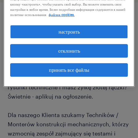
кнопку «настроить», чтобы указать свой выбор. Вы можете изменить свои
настройки в любое время. Более подробная информация содержится в нашей
политике использования
файлов cookies.
описание должности
настроить
Chcesz dołączyć do zespołu, który zajmuje
się realizacją testów w laboratorium
отклонить
elektrycznym?
принять все файлы
Masz wykształcenie techniczne, czytasz
rysunki techniczne i masz żyłkę złotej rączki?
Świetnie - aplikuj na ogłoszenie.
Dla naszego Klienta szukamy Techników /
Monterów konstrukcji mechanicznych, którzy
wzmocnią zespół zajmujący się testami i