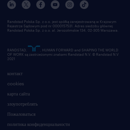
для медиа
работа в randstad
для поставщиков
отправить резюме
Randstad Polska Sp. z o.o. jest spółką zarejestrowaną w Krajowym
Rejestrze Sądowym pod nr 0000157531. Adres siedziby głównej
Randstad Polska Sp. z o.o. al. Jerozolimskie 134, 02-305 Warszawa.
RANDSTAD,
, HUMAN FORWARD and SHAPING THE WORLD
OF WORK są zastrzeżonymi znakami Randstad N.V. © Randstad N.V
2021
контакт
cookies
карта сайта
злоупотреблять
Пожаловаться
политика конфиденциальности