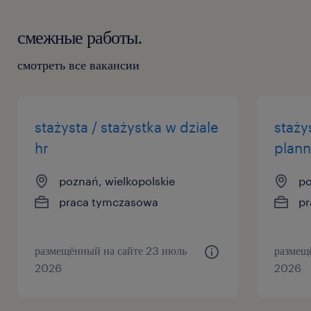
смежные работы.
смотреть все вакансии
stażysta / stażystka w dziale
staży
hr
plann
poznań, wielkopolskie
po
praca tymczasowa
pr
размещённый на сайте 23 июль
размещ
2026
2026