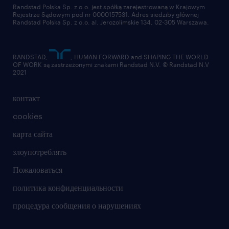
отправить резюме
Randstad Polska Sp. z o.o. jest spółką zarejestrowaną w Krajowym
Rejestrze Sądowym pod nr 0000157531. Adres siedziby głównej
Randstad Polska Sp. z o.o. al. Jerozolimskie 134, 02-305 Warszawa.
RANDSTAD,
, HUMAN FORWARD and SHAPING THE WORLD
OF WORK są zastrzeżonymi znakami Randstad N.V. © Randstad N.V
2021
контакт
cookies
карта сайта
злоупотреблять
Пожаловаться
политика конфиденциальности
процедура сообщения о нарушениях