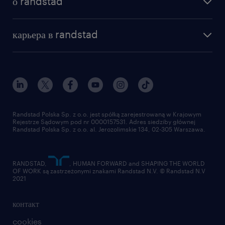
о randstad
почему randstad
отправить резюме
наша история
база знаний
работа в amazon
карьера в randstad
институт исследований randstad
блог
работа в Польше
присоединиться к нам
награда randstad award
контакт
наш мир
для медиа
работа в randstad
для поставщиков
отправить резюме
Randstad Polska Sp. z o.o. jest spółką zarejestrowaną w Krajowym
Rejestrze Sądowym pod nr 0000157531. Adres siedziby głównej
Randstad Polska Sp. z o.o. al. Jerozolimskie 134, 02-305 Warszawa.
RANDSTAD,
, HUMAN FORWARD and SHAPING THE WORLD
OF WORK są zastrzeżonymi znakami Randstad N.V. © Randstad N.V
2021
контакт
cookies