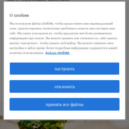
О cookies
Попробуйте удалить некоторые из
Мы используем файлы cookies, чтобы предоставить вам индивидуальный
примененных фильтров.
опыт, диагностировать технические проблемы и помочь нам улучшить наш
сайт. Мы также используем их, чтобы предлагать вам более релевантную
Вы искали работу в определенном месте?
информацию при поиске. Вы можете принять или отклонить их, либо нажать
кнопку «настроить», чтобы указать свой выбор. Вы можете изменить свои
Учтите возможность расширения диапазона
настройки в любое время. Более подробная информация содержится в нашей
вокруг местонахождения.
политике использования
файлов cookies.
Измените название должности или ключевые
настроить
слова и проверьте, правильно ли они
написаны.
отклонить
принять все файлы