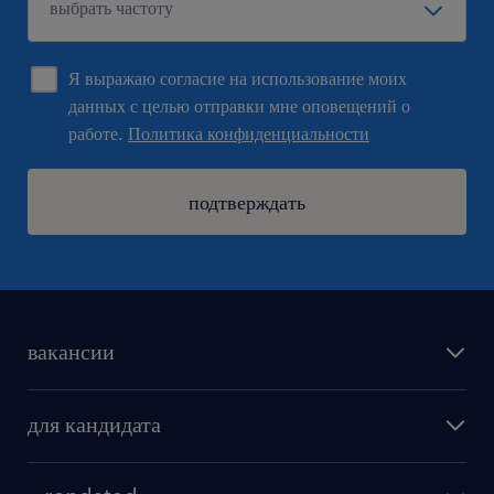
Я выражаю согласие на использование моих
данных с целью отправки мне оповещений о
работе.
Политика конфиденциальности
подтверждать
вакансии
поиск работы
для кандидата
бонусы для работников
как мы работаем
наши представительства