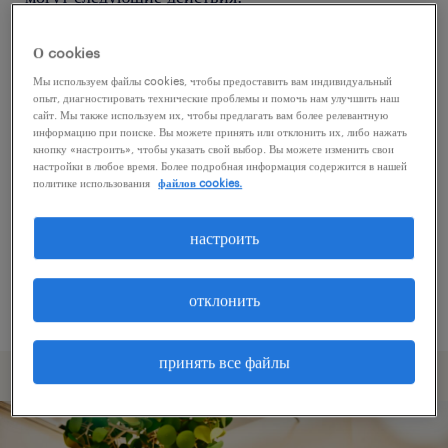
О cookies
Попробуйте удалить некоторые из
Мы используем файлы cookies, чтобы предоставить вам индивидуальный
примененных фильтров.
опыт, диагностировать технические проблемы и помочь нам улучшить наш
сайт. Мы также используем их, чтобы предлагать вам более релевантную
Вы искали работу в определенном месте?
информацию при поиске. Вы можете принять или отклонить их, либо нажать
кнопку «настроить», чтобы указать свой выбор. Вы можете изменить свои
Учтите возможность расширения диапазона
настройки в любое время. Более подробная информация содержится в нашей
вокруг местонахождения.
политике использования
файлов cookies.
Измените название должности или ключевые
настроить
слова и проверьте, правильно ли они
написаны.
отклонить
принять все файлы