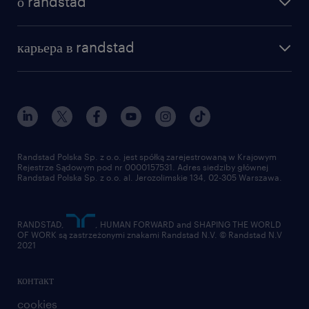
о randstad
почему randstad
отправить резюме
наша история
база знаний
работа в amazon
карьера в randstad
институт исследований randstad
блог
работа в Польше
присоединиться к нам
награда randstad award
контакт
наш мир
для медиа
работа в randstad
для поставщиков
отправить резюме
Randstad Polska Sp. z o.o. jest spółką zarejestrowaną w Krajowym
Rejestrze Sądowym pod nr 0000157531. Adres siedziby głównej
Randstad Polska Sp. z o.o. al. Jerozolimskie 134, 02-305 Warszawa.
RANDSTAD,
, HUMAN FORWARD and SHAPING THE WORLD
OF WORK są zastrzeżonymi znakami Randstad N.V. © Randstad N.V
2021
контакт
cookies