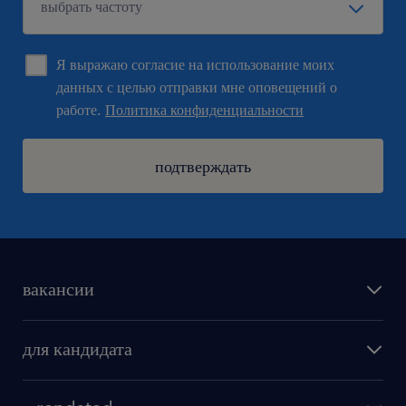
Я выражаю согласие на использование моих
данных с целью отправки мне оповещений о
работе.
Политика конфиденциальности
подтверждать
вакансии
поиск работы
для кандидата
бонусы для работников
как мы работаем
наши представительства