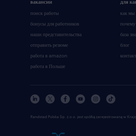
вакансии
для ка
поиск работы
как мы
бонусы для работников
почему
наши представительства
база зн
отправить резюме
блог
работа в amazon
контак
работа в Польше
Randstad Polska Sp. z o.o. jest spółką zarejestrowaną w Kr