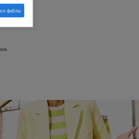
все файлы
.
ия.