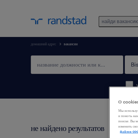
найди ваканси
домашний адрес
вакансии
О cookie
Мы использу
и помочь на
поиске. Вы м
не найдено результатов
изменить сво
Мы не
файлов coo
измен