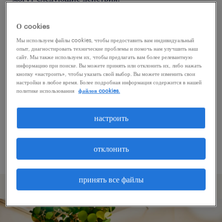
О cookies
Попробуйте удалить некоторые из
Мы используем файлы cookies, чтобы предоставить вам индивидуальный
примененных фильтров.
опыт, диагностировать технические проблемы и помочь нам улучшить наш
сайт. Мы также используем их, чтобы предлагать вам более релевантную
Вы искали работу в определенном месте?
информацию при поиске. Вы можете принять или отклонить их, либо нажать
кнопку «настроить», чтобы указать свой выбор. Вы можете изменить свои
Учтите возможность расширения диапазона
настройки в любое время. Более подробная информация содержится в нашей
вокруг местонахождения.
политике использования
файлов cookies.
Измените название должности или ключевые
настроить
слова и проверьте, правильно ли они
написаны.
отклонить
принять все файлы