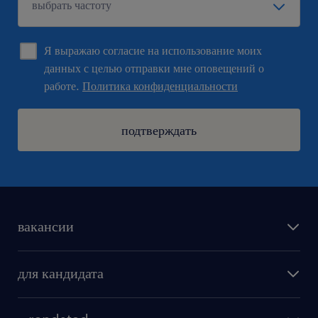
Я выражаю согласие на использование моих
данных с целью отправки мне оповещений о
работе.
Политика конфиденциальности
подтверждать
вакансии
поиск работы
для кандидата
бонусы для работников
как мы работаем
наши представительства