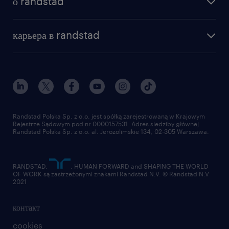
о randstad
почему randstad
отправить резюме
наша история
база знаний
работа в amazon
карьера в randstad
институт исследований randstad
блог
работа в Польше
присоединиться к нам
награда randstad award
контакт
наш мир
для медиа
работа в randstad
для поставщиков
отправить резюме
Randstad Polska Sp. z o.o. jest spółką zarejestrowaną w Krajowym
Rejestrze Sądowym pod nr 0000157531. Adres siedziby głównej
Randstad Polska Sp. z o.o. al. Jerozolimskie 134, 02-305 Warszawa.
RANDSTAD,
, HUMAN FORWARD and SHAPING THE WORLD
OF WORK są zastrzeżonymi znakami Randstad N.V. © Randstad N.V
2021
контакт
cookies