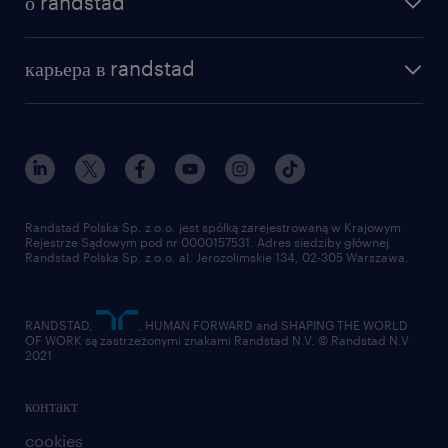
о randstad
почему randstad
отправить резюме
наша история
база знаний
работа в amazon
карьера в randstad
институт исследований randstad
блог
работа в Польше
присоединиться к нам
награда randstad award
контакт
наш мир
для медиа
работа в randstad
для поставщиков
отправить резюме
Randstad Polska Sp. z o.o. jest spółką zarejestrowaną w Krajowym
Rejestrze Sądowym pod nr 0000157531. Adres siedziby głównej
Randstad Polska Sp. z o.o. al. Jerozolimskie 134, 02-305 Warszawa.
RANDSTAD,
, HUMAN FORWARD and SHAPING THE WORLD
OF WORK są zastrzeżonymi znakami Randstad N.V. © Randstad N.V
2021
контакт
cookies