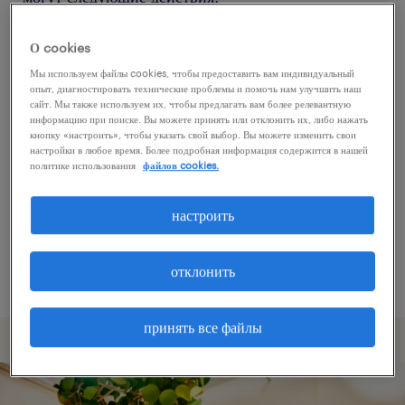
О cookies
Попробуйте удалить некоторые из
Мы используем файлы cookies, чтобы предоставить вам индивидуальный
примененных фильтров.
опыт, диагностировать технические проблемы и помочь нам улучшить наш
сайт. Мы также используем их, чтобы предлагать вам более релевантную
Вы искали работу в определенном месте?
информацию при поиске. Вы можете принять или отклонить их, либо нажать
кнопку «настроить», чтобы указать свой выбор. Вы можете изменить свои
Учтите возможность расширения диапазона
настройки в любое время. Более подробная информация содержится в нашей
вокруг местонахождения.
политике использования
файлов cookies.
Измените название должности или ключевые
настроить
слова и проверьте, правильно ли они
написаны.
отклонить
принять все файлы