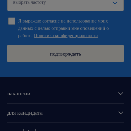
Я выражаю согласие на использование моих
данных с целью отправки мне оповещений о
работе.
Политика конфиденциальности
подтверждать
вакансии
поиск работы
для кандидата
бонусы для работников
как мы работаем
наши представительства