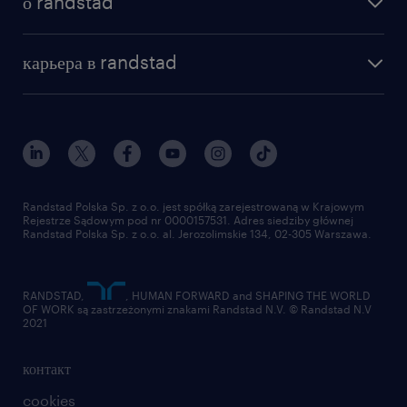
о randstad
почему randstad
отправить резюме
наша история
база знаний
работа в amazon
карьера в randstad
институт исследований randstad
блог
работа в Польше
присоединиться к нам
награда randstad award
контакт
наш мир
для медиа
работа в randstad
для поставщиков
отправить резюме
Randstad Polska Sp. z o.o. jest spółką zarejestrowaną w Krajowym
Rejestrze Sądowym pod nr 0000157531. Adres siedziby głównej
Randstad Polska Sp. z o.o. al. Jerozolimskie 134, 02-305 Warszawa.
RANDSTAD,
, HUMAN FORWARD and SHAPING THE WORLD
OF WORK są zastrzeżonymi znakami Randstad N.V. © Randstad N.V
2021
контакт
cookies