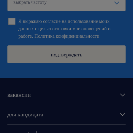
Я выражаю согласие на использование моих
данных с целью отправки мне оповещений о
работе.
Политика конфиденциальности
подтверждать
вакансии
поиск работы
для кандидата
бонусы для работников
как мы работаем
наши представительства