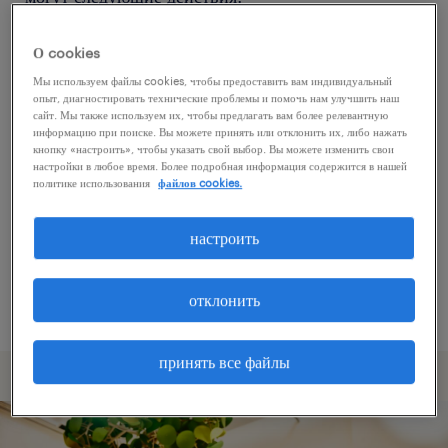
О cookies
Попробуйте удалить некоторые из
Мы используем файлы cookies, чтобы предоставить вам индивидуальный
примененных фильтров.
опыт, диагностировать технические проблемы и помочь нам улучшить наш
сайт. Мы также используем их, чтобы предлагать вам более релевантную
Вы искали работу в определенном месте?
информацию при поиске. Вы можете принять или отклонить их, либо нажать
кнопку «настроить», чтобы указать свой выбор. Вы можете изменить свои
Учтите возможность расширения диапазона
настройки в любое время. Более подробная информация содержится в нашей
вокруг местонахождения.
политике использования
файлов cookies.
Измените название должности или ключевые
настроить
слова и проверьте, правильно ли они
написаны.
отклонить
принять все файлы