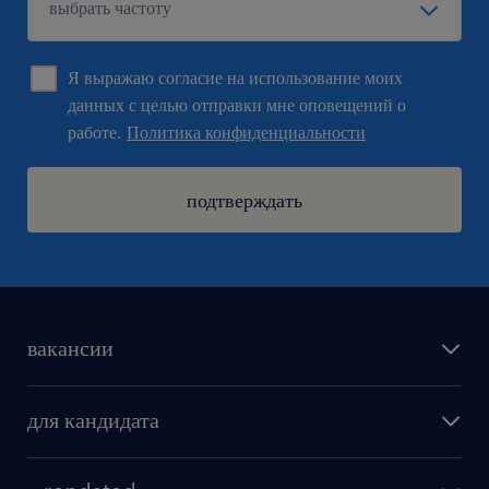
Я выражаю согласие на использование моих
данных с целью отправки мне оповещений о
работе.
Политика конфиденциальности
подтверждать
вакансии
поиск работы
для кандидата
бонусы для работников
как мы работаем
наши представительства