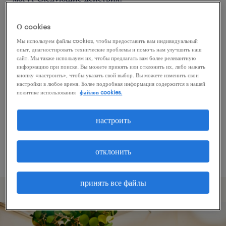
О cookies
Попробуйте удалить некоторые из
Мы используем файлы cookies, чтобы предоставить вам индивидуальный
примененных фильтров.
опыт, диагностировать технические проблемы и помочь нам улучшить наш
сайт. Мы также используем их, чтобы предлагать вам более релевантную
Вы искали работу в определенном месте?
информацию при поиске. Вы можете принять или отклонить их, либо нажать
кнопку «настроить», чтобы указать свой выбор. Вы можете изменить свои
Учтите возможность расширения диапазона
настройки в любое время. Более подробная информация содержится в нашей
вокруг местонахождения.
политике использования
файлов cookies.
Измените название должности или ключевые
настроить
слова и проверьте, правильно ли они
написаны.
отклонить
принять все файлы