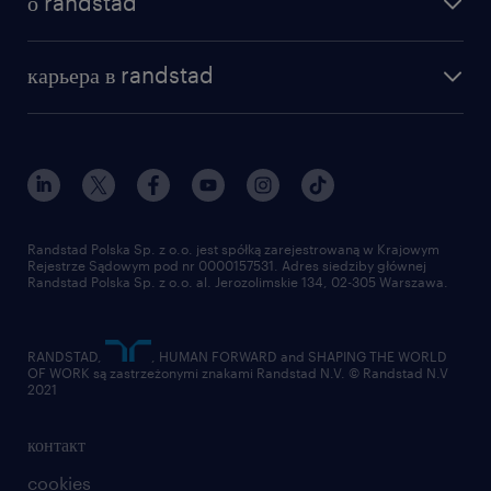
о randstad
почему randstad
отправить резюме
наша история
база знаний
работа в amazon
карьера в randstad
институт исследований randstad
блог
работа в Польше
присоединиться к нам
награда randstad award
контакт
наш мир
для медиа
работа в randstad
для поставщиков
отправить резюме
Randstad Polska Sp. z o.o. jest spółką zarejestrowaną w Krajowym
Rejestrze Sądowym pod nr 0000157531. Adres siedziby głównej
Randstad Polska Sp. z o.o. al. Jerozolimskie 134, 02-305 Warszawa.
RANDSTAD,
, HUMAN FORWARD and SHAPING THE WORLD
OF WORK są zastrzeżonymi znakami Randstad N.V. © Randstad N.V
2021
контакт
cookies