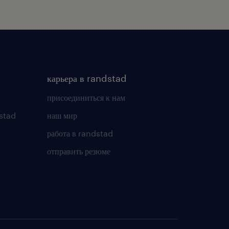
карьера в randstad
присоединиться к нам
stad
наш мир
работа в randstad
отправить резюме