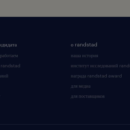
ндидата
о randstad
 работаем
наша история
 randstad
институт исследований rand
аний
награда randstad award
для медиа
т
для поставщиков