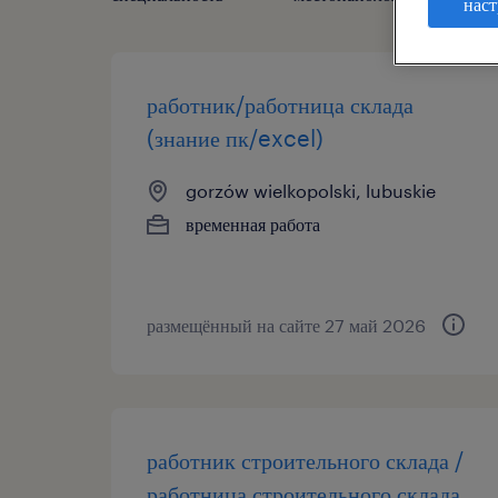
наст
работник/работница склада
(знание пк/excel)
gorzów wielkopolski, lubuskie
временная работа
размещённый на сайте 27 май 2026
работник строительного склада /
работница строительного склада