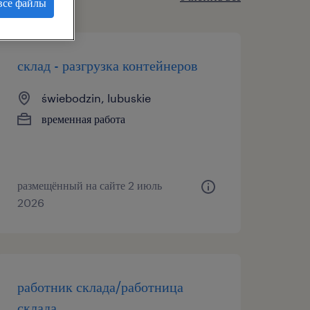
все файлы
склад - разгрузка контейнеров
świebodzin, lubuskie
временная работа
размещённый на сайте 2 июль
2026
работник склада/работница
склада