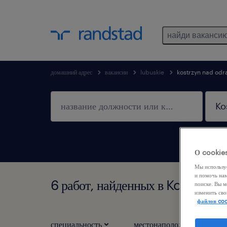
найди ваканси
домашний адрес
вакансии
lubuskie
kostrzyn nad odr
О cookie
Мы использу
и помочь на
6 работ, найденных в Kostrzyn
поиске. Вы м
изменить сво
файлов coo
специальность
местонаположение
1