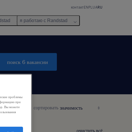
контакт
EN
PL
UA
RU
dstad
я работаю с Randstad
поиск 6 вакансии
ческие проблемы
информацию при
сортировать
ор. Вы можете
пользования
очистить всё