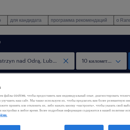
ю
для кандидата
программа рекомендаций
о Ran
ą
удалённая работа
s
ем файлы cookies, чтобы предоставить вам индивидуальный опыт, диагностировать техни
м улучшить наш сайт. Мы также используем их, чтобы предлагать вам более релевантную 
 nad Odrą, Lubuskie
ожете принять или отклонить их, либо нажать кнопку «настроить», чтобы указать свой выб
и настройки в любое время. Более подробная информация содержится в нашей политике ис
kies.
виды работ