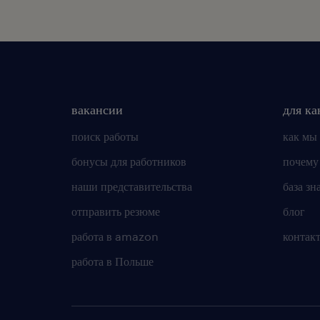
вакансии
для ка
поиск работы
как мы
бонусы для работников
почему
наши представительства
база зн
отправить резюме
блог
работа в amazon
контак
работа в Польше