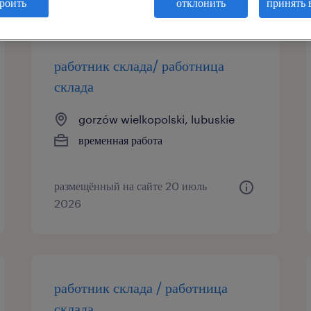
роить
отклонить
принять 
работник склада/ работница
склада
gorzów wielkopolski, lubuskie
временная работа
размещённый на сайте 20 июль
2026
работник склада / работница
склада