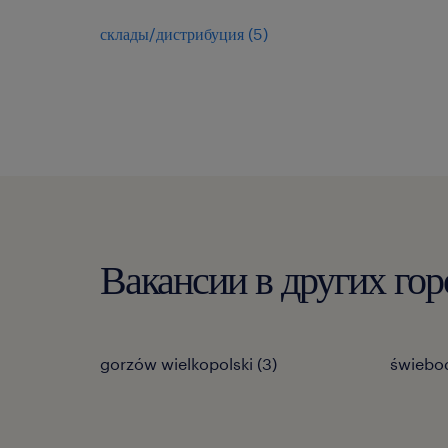
склады/дистрибуция
(
5
)
Вакансии в других го
gorzów wielkopolski
(
3
)
świebo