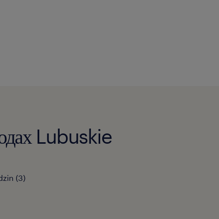
родах Lubuskie
dzin
(
3
)