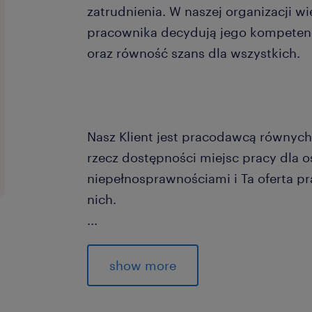
zatrudnienia. W naszej organizacji wi
pracownika decydują jego kompetenc
oraz równość szans dla wszystkich.
Nasz Klient jest pracodawcą równych 
rzecz dostępności miejsc pracy dla o
niepełnosprawnościami i Ta oferta pr
nich.
...
Nie wymagamy od Ciebie doświadcze
show more
na wsparcie wdrożeniowe w firmie.