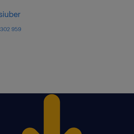
siuber
 302 959
 organizacji pracy
 pracę: stałe
roda uznaniowa