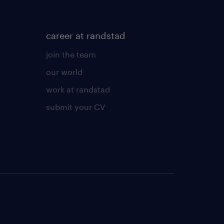
 Twoja decyzja. Jeśli
będzie przetwarzać te
cesu rekrutacji oraz dla
career at randstad
o pracodawcy zgodnie z
join the team
wej i społecznej oraz
our world
h.
work at randstad
submit your CV
a osób powyżej 18 roku