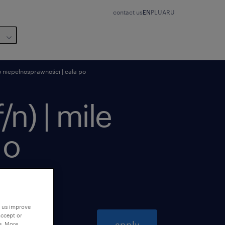
contact us
EN
PL
UA
RU
o niepełnosprawności | cała po
n) | mile
 o
p us improve
accept or
apply
e. More