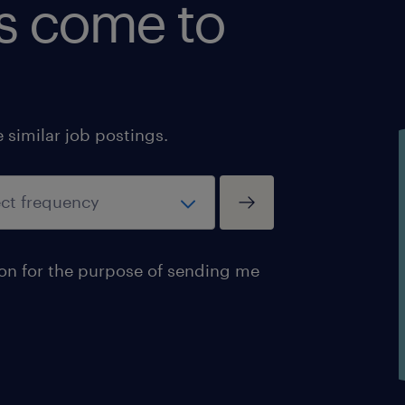
bs come to
doładowania na platformie kafete
ostatnie wchodzą wraz z wprowa
Czy potrzebujesz jakichkolwiek udo
rekrutacji i zatrudnienia?
similar job postings.
Zależy nam, aby nasze procesy były
osób z niepełnosprawnościami i umoż
rekrutacji i zatrudnieniu. Jeśli potr
podczas procesu rekrutacji lub zatru
ion for the purpose of sending me
tym w formularzu aplikacyjnym lub s
nr 661 302 959 podając swoje pełne i
sposób skontaktowania się z Tobą i 
Udostępnienie informacji o niepełn