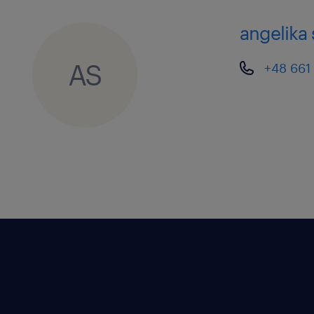
Czego oczekujemy od Ciebie?
angelika 
biegłej obsługi komputera
AS
+48 661
komunikatywności i bardzo dobrej
Czego możesz od nas oczekiwać?
pracę 100% zdalną
zatrudnienie w oparciu o umowę o
wynagrodzenie + kwartalna nag
opiekę medyczną w Medicover
kartę Multisport
wczasy pod gruszą