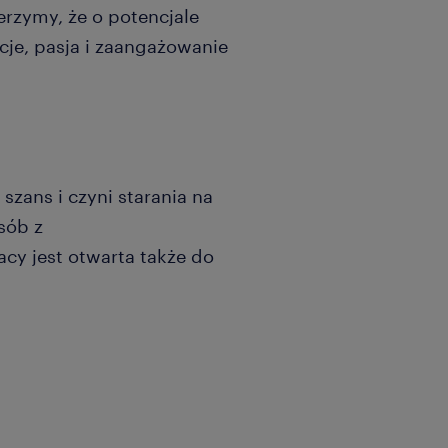
erzymy, że o potencjale
je, pasja i zaangażowanie
szans i czyni starania na
sób z
acy jest otwarta także do
nia. Możesz liczyć