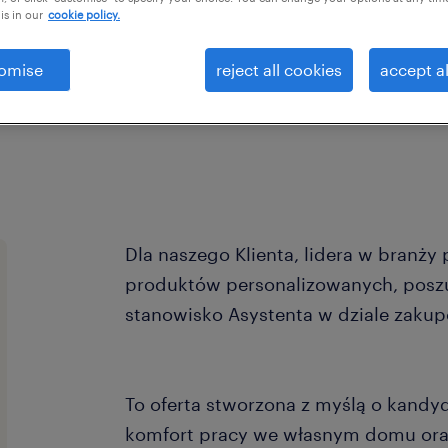
is in our
cookie policy.
omise
reject all cookies
accept al
Dla naszego Klienta, lidera w branży
produktów personalizowanych, posz
stanowisko Asystenta w dziale zakup
To oferta stworzona z myślą o kandyd
komfort pracy we własnym domu oraz