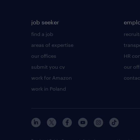
job seeker
emplo
find a job
recrui
areas of expertise
transp
our offices
HR con
submit you cv
our off
work for Amazon
contac
work in Poland