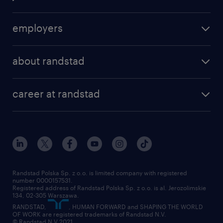
find a job
employers
areas of expertise
recruitment
our offices
about randstad
transport outsourcing
submit you cv
our history
HR consultancy
work for Amazon
career at randstad
research Institute
our offices
work in Poland
join the team
randstad award
contact
our world
for suppliers
work at randstad
submit your CV
Randstad Polska Sp. z o.o. is limited company with registered
number 0000157531.
Registered address of Randstad Polska Sp. z o.o. is al. Jerozolimskie
134, 02-305 Warszawa.
RANDSTAD,
, HUMAN FORWARD and SHAPING THE WORLD
OF WORK are registered trademarks of Randstad N.V.
© Randstad N.V 2021