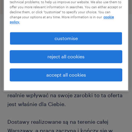
technical problems, to help us improve our website. We also use them to
offer you more relevant information in searches. You can either accept or
decline them, or click "customise" to specify your choice. You can
change your options at any time. More information is in our
cookie
policy.
job details
customise
Masz prawo jazdy kat. B, lubisz prowadzić
reject all cookies
auto i jesteś osobą, która ceni sobie
aktywność fizyczną w codziennej pracy?
accept all cookies
Szukamy właśnie Ciebie! Jeśli szukasz
stabilnego zajęcia za kierownicą i chcesz
realnie wpływać na swoje zarobki to ta oferta
jest właśnie dla Ciebie.
Dostawy realizowane są na terenie całej
Warszawy, a praca zaczyna i kończy się w