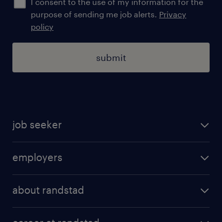
I consent to the use of my information for the
purpose of sending me job alerts.
Privacy
policy
submit
job seeker
find a job
employers
areas of expertise
recruitment
our offices
about randstad
transport outsourcing
submit you cv
our history
HR consultancy
work for Amazon