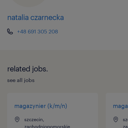
natalia czarnecka
+48 691 305 208
related jobs.
see all jobs
magazynier (k/m/n)
magaz
szczecin,
sz
zachodniopomorskie
za