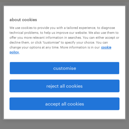
job details
about cookies
We use cookies to provide you with a tailored experience, to diagnose
technical problems, to help us improve our website. We also use them to
Szukasz stabilnego zatrudnienia, w którym
offer you more relevant information in searches. You can either accept or
decline them, or click "customise" to specify your choice. You can
Twoje doświadczenie na magazynie zostanie
change your options at any time. More information is in our
cookie
policy.
docenione? Dla jednego z naszych Klientów
poszukujemy zmotywowanych pracowników
customise
gotowych do podjęcia pracy jako Operator
Wózka Widłowego. Dołącz do zespołu i
reject all cookies
rozwijaj swoje umiejętności pod skrzydłami
Randstad!
accept all cookies