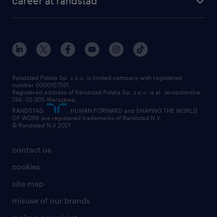
career at randstad
research Institute
our offices
work in Poland
join the team
randstad award
contact
our world
for suppliers
work at randstad
submit your CV
Randstad Polska Sp. z o.o. is limited company with registered
number 0000157531.
Registered address of Randstad Polska Sp. z o.o. is al. Jerozolimskie
134, 02-305 Warszawa.
RANDSTAD,
, HUMAN FORWARD and SHAPING THE WORLD
OF WORK are registered trademarks of Randstad N.V.
© Randstad N.V 2021
contact us
cookies
site map
misuse of our brands