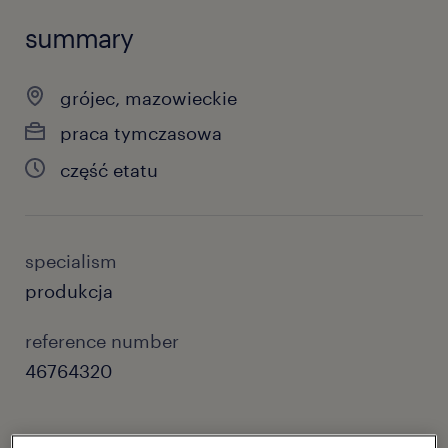
summary
grójec, mazowieckie
praca tymczasowa
część etatu
specialism
produkcja
reference number
46764320