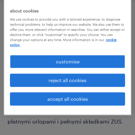
about cookies
job details
We use cookies to provide you with a tailored experience, to diagnose
technical problems, to help us improve our website. We also use them to
offer you more relevant information in searches. You can either accept or
decline them, or click "customise" to specify your choice. You can
Dołącz do zespołu, który tworzy znane i
change your options at any time. More information is in our
cookie
policy.
lubiane słodycze w Belsku Dużym!
customise
Chcesz pracować w czystym, przyjaznym
środowisku przy pakowaniu znanych
reject all cookies
słodkości?
accept all cookies
Oferujemy stałą pracę z wynagrodzeniem
32,15 zł - 32,74 zł/h brutto, licznymi premiami,
płatnymi urlopami i pełnymi składkami ZUS.