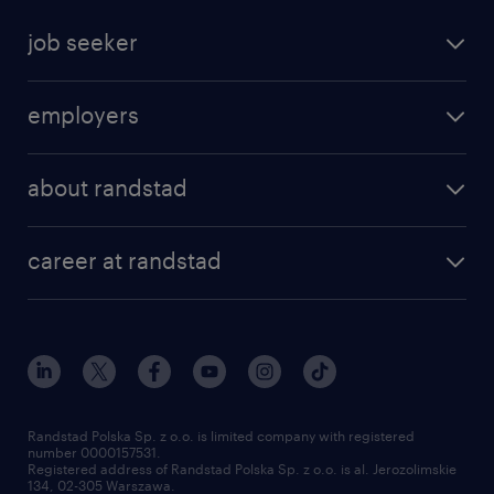
job seeker
find a job
employers
areas of expertise
recruitment
our offices
about randstad
transport outsourcing
submit you cv
our history
HR consultancy
work for Amazon
career at randstad
research Institute
our offices
work in Poland
join the team
randstad award
contact
our world
for suppliers
work at randstad
submit your CV
Randstad Polska Sp. z o.o. is limited company with registered
number 0000157531.
Registered address of Randstad Polska Sp. z o.o. is al. Jerozolimskie
134, 02-305 Warszawa.