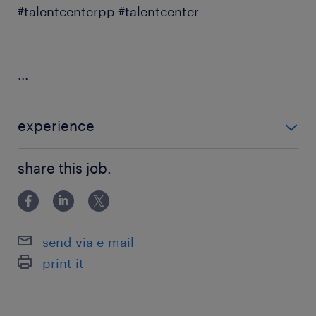
#talentcenterpp #talentcenter
...
experience
0-6 miesięcy
share this job.
send via e-mail
print it