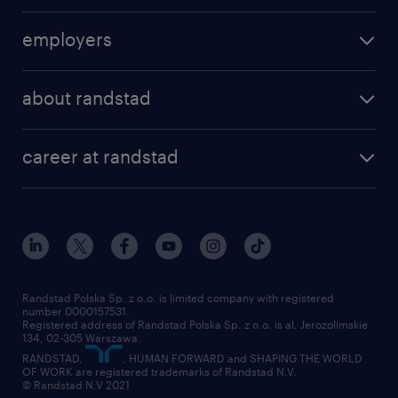
find a job
employers
areas of expertise
recruitment
our offices
about randstad
transport outsourcing
submit you cv
our history
HR consultancy
work for Amazon
career at randstad
research Institute
our offices
work in Poland
join the team
randstad award
contact
our world
for suppliers
work at randstad
submit your CV
Randstad Polska Sp. z o.o. is limited company with registered
number 0000157531.
Registered address of Randstad Polska Sp. z o.o. is al. Jerozolimskie
134, 02-305 Warszawa.
RANDSTAD,
, HUMAN FORWARD and SHAPING THE WORLD
OF WORK are registered trademarks of Randstad N.V.
© Randstad N.V 2021