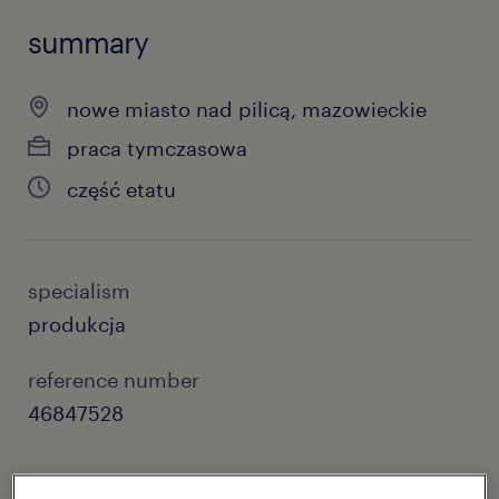
summary
nowe miasto nad pilicą, mazowieckie
praca tymczasowa
część etatu
specialism
produkcja
reference number
46847528