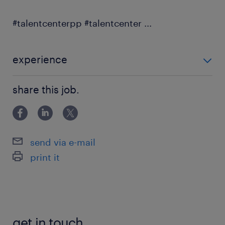
#talentcenterpp #talentcenter
...
experience
0-6 miesięcy
share this job.
send via e-mail
print it
get in touch.