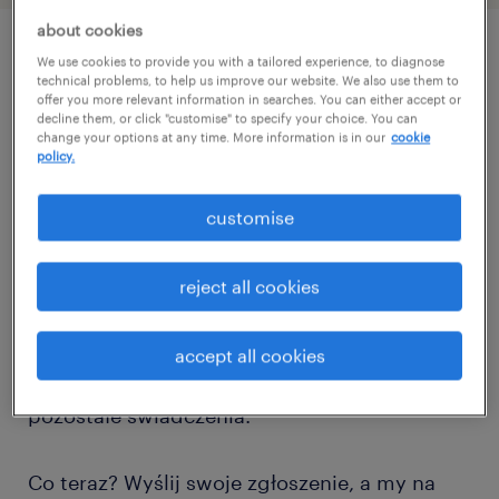
about cookies
We use cookies to provide you with a tailored experience, to diagnose
job details
technical problems, to help us improve our website. We also use them to
offer you more relevant information in searches. You can either accept or
decline them, or click "customise" to specify your choice. You can
change your options at any time. More information is in our
cookie
Szukasz lekkiej pracy na produkcji?
policy.
Dołącz do polecanego pracodawcy w Belsku
customise
Dużym i ciesz się pracą na długo!
reject all cookies
Oferujemy atrakcyjną stawkę godzinową
32,15 zł - 32,74 zł/h brutto, premie, dodatki,
accept all cookies
opłacane składki ZUS, płatne urlopy oraz
pozostałe świadczenia.
Co teraz? Wyślij swoje zgłoszenie, a my na