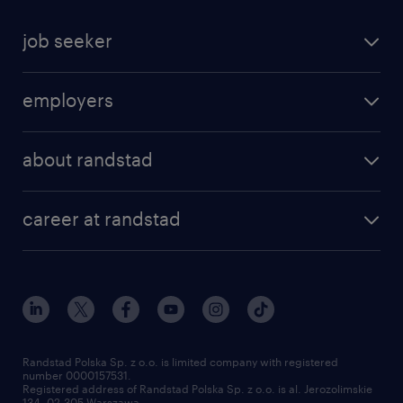
job seeker
find a job
employers
areas of expertise
recruitment
our offices
about randstad
transport outsourcing
submit you cv
our history
HR consultancy
work for Amazon
career at randstad
research Institute
our offices
work in Poland
join the team
randstad award
contact
our world
for suppliers
work at randstad
submit your CV
Randstad Polska Sp. z o.o. is limited company with registered
number 0000157531.
Registered address of Randstad Polska Sp. z o.o. is al. Jerozolimskie
134, 02-305 Warszawa.