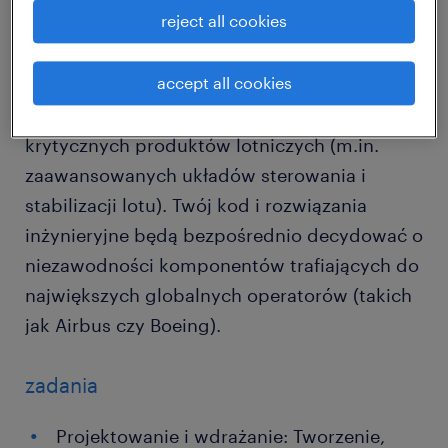
reject all cookies
rozwijającego się zespołu technicznego.
Będziesz odpowiadać za projektowanie,
accept all cookies
wsparcie oraz ciągłą optymalizację średnio i
wysoko złożonych systemów testowych dla
krytycznych produktów lotniczych (m.in.
zaawansowanych układów sterowania i
stabilizacji lotu). Twój kod i rozwiązania
inżynieryjne będą bezpośrednio decydować o
niezawodności komponentów trafiających do
największych globalnych operatorów (takich
jak Airbus czy Boeing).
zadania
Projektowanie i wdrażanie: Tworzenie,