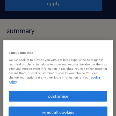
apply
summary
lubin, dolnośląskie
about cookies
praca stała
We use cookies to provide you with a tailored experience, to diagnose
pełen etat
technical problems, to help us improve our website. We also use them to
offer you more relevant information in searches. You can either accept or
decline them, or click "customise" to specify your choice. You can
change your options at any time. More information is in our
cookie
policy.
specialism
sprzedaż
customise
reference number
reject all cookies