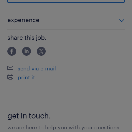
poruszać się w środowisku baz danych i
Excel-a oraz chcesz realizować projekty na
rynkach międzynarodowych, ta oferta pracy
experience
jest właśnie dla Ciebie!
powyżej 24 miesięcy
share this job.
zadania
tworzenie i wdrażanie strategii cenowych
send via e-mail
bieżące monitorowanie, analiza oraz
print it
mapowanie trendów rynkowych
rozwój, optymalizacja oraz nadzór nad
realizacją polityki cenowej i systemów
rabatowych
get in touch.
regularna analiza, weryfikacja i
we are here to help you with your questions.