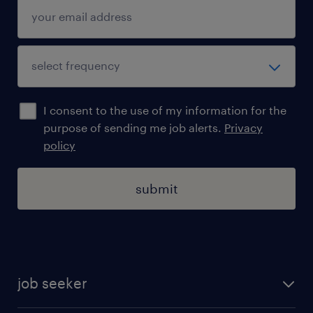
możliwość rozwoju zawodowego i
podnoszenia kwalifikacji w
dynamicznym, międzynarodowym
środowisku biznesowym
I consent to the use of my information for the
możliwość pracy stacjonarnej lub
purpose of sending me job alerts.
Privacy
hybrydowej
policy
prywatną opiekę medyczną
submit
pakiet sportowy
ubezpieczenie grupowe na
preferencyjnych warunkach
świadczenia urlopowe finansowane z
job seeker
ZFŚS