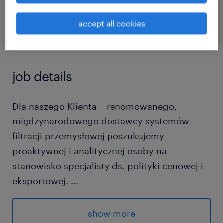
47111935
accept all cookies
job details
Dla naszego Klienta – renomowanego,
międzynarodowego dostawcy systemów
filtracji przemysłowej poszukujemy
proaktywnej i analitycznej osoby na
stanowisko specjalisty ds. polityki cenowej i
eksportowej.
...
Jeśli posiadasz doświadczenie w zarządzaniu
strategią cenową, potrafisz sprawnie
show more