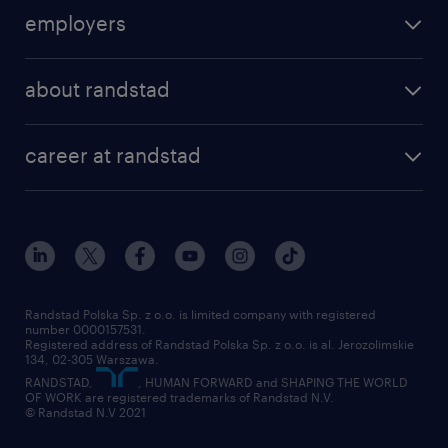
find a job
atrakcyjny pakiet bonusowy za polecenia
employers
pracownicze
areas of expertise
recruitment
our offices
możliwość uzyskania rocznej premii
about randstad
transport outsourcing
uznaniowej (po ukończeniu okresu
submit you cv
próbnego)
our history
HR consultancy
work for Amazon
career at randstad
research Institute
our offices
przyjazną atmosferę pracy, cykliczne
work in Poland
join the team
randstad award
spotkania integracyjne oraz możliwość
contact
dołączenia do firmowej drużyny
our world
for suppliers
sportowej
work at randstad
submit your CV
Randstad Polska Sp. z o.o. is limited company with registered
Agencja zatrudnienia – nr wpisu 47
number 0000157531.
Registered address of Randstad Polska Sp. z o.o. is al. Jerozolimskie
134, 02-305 Warszawa.
RANDSTAD,
, HUMAN FORWARD and SHAPING THE WORLD
ta oferta pracy przeznaczona jest dla osób
OF WORK are registered trademarks of Randstad N.V.
© Randstad N.V 2021
powyżej 18 roku życia