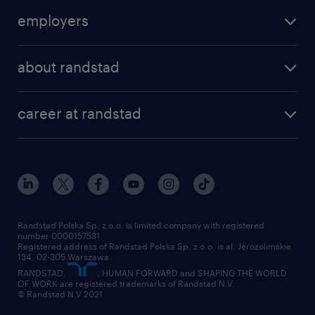
find a job
employers
areas of expertise
recruitment
our offices
about randstad
transport outsourcing
submit you cv
our history
HR consultancy
work for Amazon
career at randstad
research Institute
our offices
work in Poland
join the team
randstad award
contact
our world
for suppliers
work at randstad
submit your CV
Randstad Polska Sp. z o.o. is limited company with registered
number 0000157531.
Registered address of Randstad Polska Sp. z o.o. is al. Jerozolimskie
134, 02-305 Warszawa.
RANDSTAD,
, HUMAN FORWARD and SHAPING THE WORLD
OF WORK are registered trademarks of Randstad N.V.
© Randstad N.V 2021