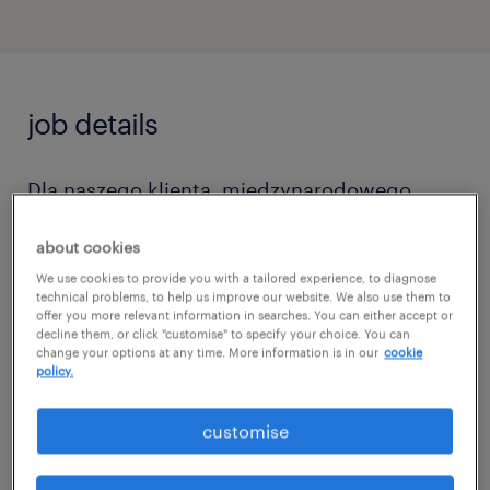
job details
Dla naszego klienta, międzynarodowego
lidera w obszarze wsparcia technicznego i
about cookies
serwisowego dla branży lotniczej –
We use cookies to provide you with a tailored experience, to diagnose
poszukujemy zmotywowanego i
technical problems, to help us improve our website. We also use them to
offer you more relevant information in searches. You can either accept or
wykwalifikowanego specjalisty na stanowisko
decline them, or click "customise" to specify your choice. You can
Technika Mechanika Serwisu. Jeśli posiadasz
change your options at any time. More information is in our
cookie
policy.
zacięcie mechaniczne, z łatwością czytasz
rysunki techniczne i chcesz rozwijać się w
customise
prestiżowym sektorze aerospace, ta oferta
jest dla Ciebie!