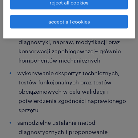
reject all cookies
Jakie będą Twoje zadania?
accept all cookies
przeprowadzanie przeglądów,
diagnostyki, napraw, modyfikacji oraz
konserwacji zapobiegawczej– głównie
komponentów mechanicznych
wykonywanie ekspertyz technicznych,
testów funkcjonalnych oraz testów
obciążeniowych w celu walidacji i
potwierdzenia zgodności naprawionego
sprzętu
samodzielne ustalanie metod
diagnostycznych i proponowanie