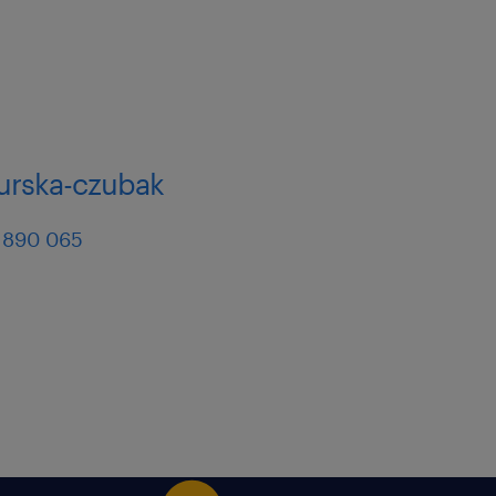
gurska-czubak
 890 065