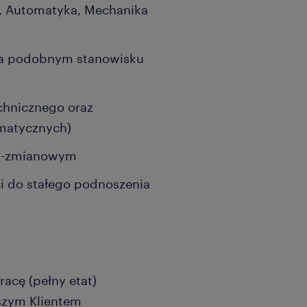
ka, Automatyka, Mechanika
na podobnym stanowisku
chnicznego oraz
matycznych)
 3-zmianowym
ci do stałego podnoszenia
acę (pełny etat)
szym Klientem