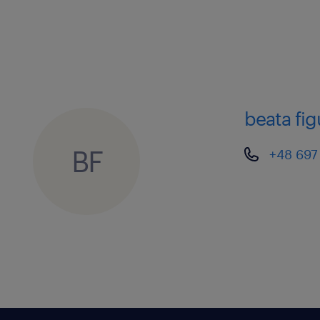
beata fi
BF
+48 697