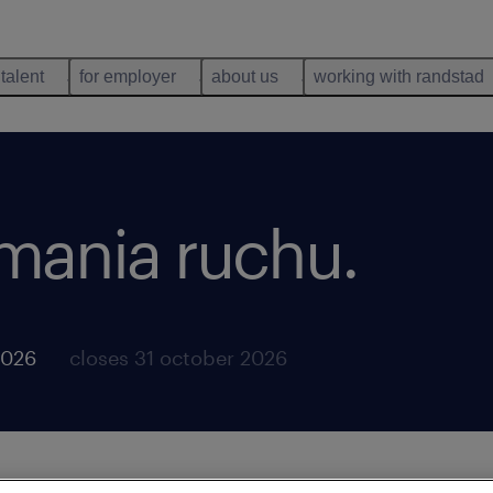
 talent
for employer
about us
working with randstad
ymania ruchu.
2026
closes 31 october 2026