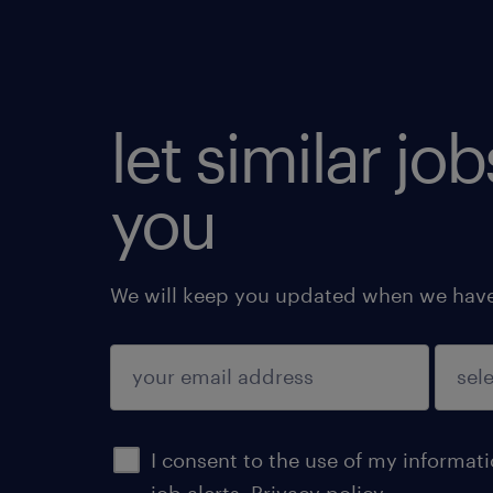
let similar jo
you
We will keep you updated when we have 
submit
I consent to the use of my informat
job alerts.
Privacy policy