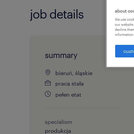
job details
about co
We use cooki
our website.
decline them
information 
cust
summary
bieruń, śląskie
praca stała
pełen etat
specialism
produkcja