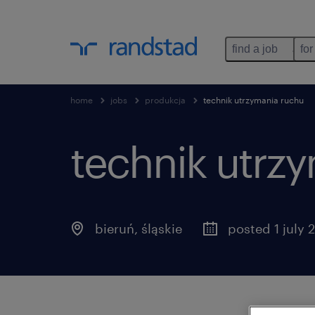
find a job
for
home
jobs
produkcja
technik utrzymania ruchu
technik utrz
bieruń
,
śląskie
posted 1 july 