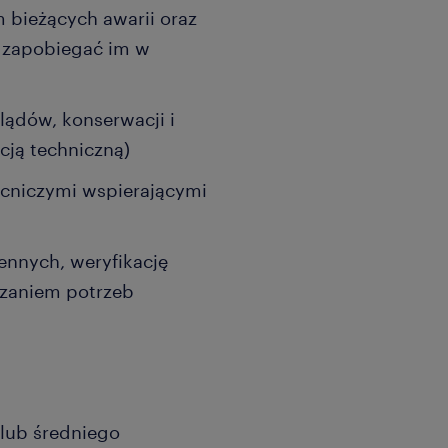
bieżących awarii oraz
y zapobiegać im w
ądów, konserwacji i
ją techniczną)
cniczymi wspierającymi
ennych, weryfikację
szaniem potrzeb
lub średniego