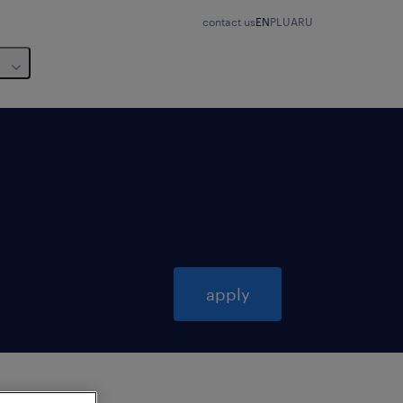
contact us
EN
PL
UA
RU
apply