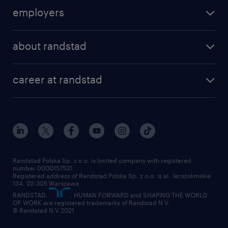
find a job
employers
areas of expertise
recruitment
our offices
about randstad
transport outsourcing
submit you cv
our history
HR consultancy
work for Amazon
career at randstad
research Institute
our offices
work in Poland
join the team
randstad award
contact
our world
for suppliers
work at randstad
submit your CV
Randstad Polska Sp. z o.o. is limited company with registered
number 0000157531.
Registered address of Randstad Polska Sp. z o.o. is al. Jerozolimskie
134, 02-305 Warszawa.
RANDSTAD,
, HUMAN FORWARD and SHAPING THE WORLD
OF WORK are registered trademarks of Randstad N.V.
© Randstad N.V 2021