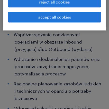
reject all cookies
monitorowanie procesów w czasie
rzeczywistym; niezwłoczne raportowanie
i rozwiązywanie problemów
accept all cookies
operacyjnych oraz technicznych
Współzarządzanie codziennymi
operacjami w obszarze Inbound
(przyjęcia) i/lub Outbound (wydania)
Wdrażanie i doskonalenie systemów oraz
procesów zarządzania magazynem,
optymalizacja procesów
Racjonalne planowanie zasobów ludzkich
i technicznych w oparciu o potrzeby
biznesowe
Odpowiedzialność za spójność celów