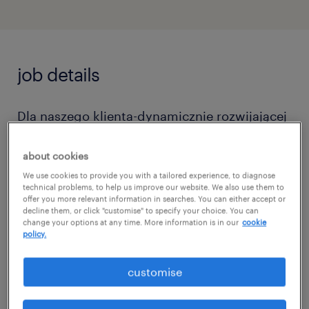
job details
Dla naszego klienta-dynamicznie rozwijającej
się firmy z branży e-commerce poszukujemy
kandydata na stanowisko Warehouse
about cookies
Manager.
We use cookies to provide you with a tailored experience, to diagnose
technical problems, to help us improve our website. We also use them to
offer you more relevant information in searches. You can either accept or
decline them, or click "customise" to specify your choice. You can
zadania
change your options at any time. More information is in our
cookie
policy.
Pełna odpowiedzialność za
customise
funkcjonowanie i codzienne zarządzanie
podległymi obszarami oraz