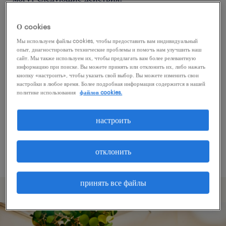
О cookies
Попробуйте удалить некоторые из
Мы используем файлы cookies, чтобы предоставить вам индивидуальный
примененных фильтров.
опыт, диагностировать технические проблемы и помочь нам улучшить наш
сайт. Мы также используем их, чтобы предлагать вам более релевантную
Вы искали работу в определенном месте?
информацию при поиске. Вы можете принять или отклонить их, либо нажать
кнопку «настроить», чтобы указать свой выбор. Вы можете изменить свои
Учтите возможность расширения диапазона
настройки в любое время. Более подробная информация содержится в нашей
вокруг местонахождения.
политике использования
файлов cookies.
Измените название должности или ключевые
настроить
слова и проверьте, правильно ли они
написаны.
отклонить
принять все файлы