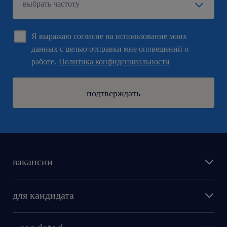
Я выражаю согласие на использование моих
данных с целью отправки мне оповещений о
работе.
Политика конфиденциальности
подтверждать
вакансии
поиск работы
для кандидата
бонусы для работников
как мы работаем
наши представительства