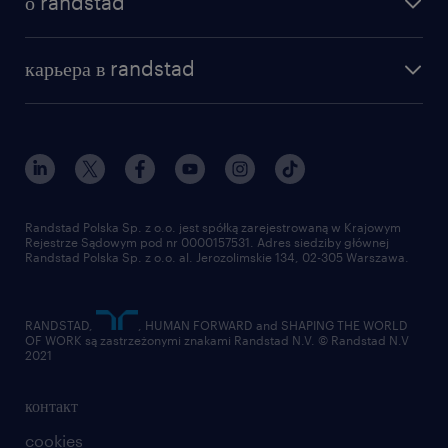
о randstad
почему randstad
отправить резюме
наша история
база знаний
работа в amazon
карьера в randstad
институт исследований randstad
блог
работа в Польше
присоединиться к нам
награда randstad award
контакт
наш мир
для медиа
работа в randstad
для поставщиков
отправить резюме
Randstad Polska Sp. z o.o. jest spółką zarejestrowaną w Krajowym
Rejestrze Sądowym pod nr 0000157531. Adres siedziby głównej
Randstad Polska Sp. z o.o. al. Jerozolimskie 134, 02-305 Warszawa.
RANDSTAD,
, HUMAN FORWARD and SHAPING THE WORLD
OF WORK są zastrzeżonymi znakami Randstad N.V. © Randstad N.V
2021
контакт
cookies