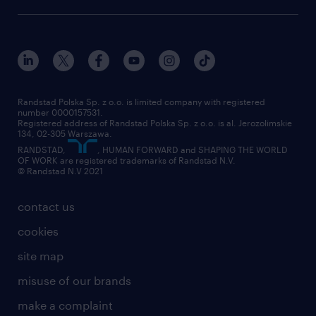
research Institute
our offices
work in Poland
pozyskiwanie informacji od innych osób
join the team
randstad award
contact
dobra komunikacja i współpraca z
our world
for suppliers
zespołem
work at randstad
świadomość wpływu pakowania na
submit your CV
Randstad Polska Sp. z o.o. is limited company with registered
number 0000157531.
bezpieczeństwo produktu oraz
Registered address of Randstad Polska Sp. z o.o. is al. Jerozolimskie
134, 02-305 Warszawa.
umiejętność rozpoznawania produktów
RANDSTAD,
, HUMAN FORWARD and SHAPING THE WORLD
szczególnie narażonych na zarysowania
OF WORK are registered trademarks of Randstad N.V.
© Randstad N.V 2021
lub uszkodzenia
contact us
Czego możesz od nas oczekiwać?
cookies
site map
pracę 100% zdalną
misuse of our brands
zatrudnienie w oparciu o umowę o pracę:
make a complaint
stałe wynagrodzenie + kwartalna nagroda