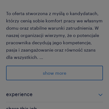
To oferta stworzona z myślą o kandydatach,
którzy cenią sobie komfort pracy we własnym
domu oraz stabilne warunki zatrudnienia. W
naszej organizacji wierzymy, że o potencjale
pracownika decydują jego kompetencje,
pasja i zaangażowanie oraz równość szans
dla wszystkich.
...
show more
Nasz Klient jest pracodawcą równych szans i
czyni starania na rzecz dostępności miejsc
pracy dla osób z niepełnosprawnościami i Ta
experience
oferta pracy jest otwarta także do nich.
0-6 miesięcy
share this job.