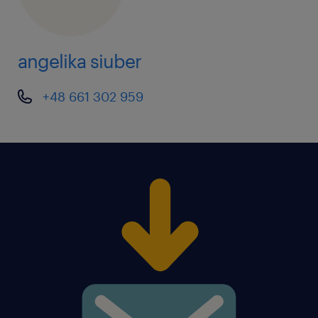
prezentacji PowerPoint dotyczących
pakowania produktów
angelika siuber
wprowadzanie, aktualizowanie i
weryfikowanie danych w arkuszach Excel
+48 661 302 959
kontrola poprawności danych
dotyczących pakowania i zgłaszanie
niezgodności
identyfikowanie potencjalnych obszarów
do usprawnień i zgłaszanie propozycji
zmian
współpraca z osobami odpowiedzialnymi
za jakość, logistykę i rozwój produktów w
zakresie pozyskiwania informacji o
pakowaniu