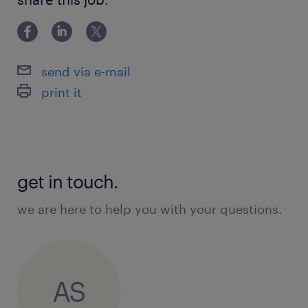
Nie wymagamy od Ciebie doświadczenia.
Możesz liczyć na wsparcie wdrożeniowe w
send via e-mail
firmie.
print it
Jakie będą Twoje zadania?
analiza informacji dostępnych w
systemach i wnioskowanie na ich
get in touch.
podstawie o aktualnym sposobie
we are here to help you with your questions.
pakowania produktów
dokumentowanie sposobów pakowania
przy wykorzystaniu zdjęć i opisów
AS
przygotowywanie oraz aktualizowanie