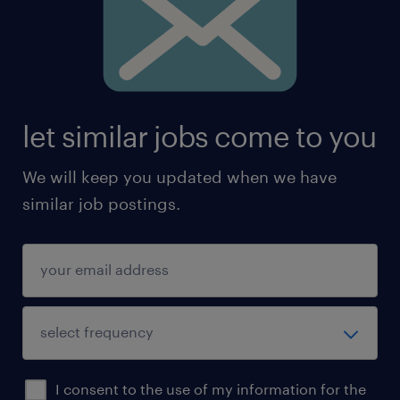
Czego oczekujemy od Ciebie?
Umiejętności techniczne
let similar jobs come to you
dobra znajomość programu Microsoft
Excel
We will keep you updated when we have
similar job postings.
dobra znajomość programu Microsoft
PowerPoint
znajomość języka angielskiego na
poziomie A2/B1
umiejętność pracy z danymi oraz
dokumentacją
I consent to the use of my information for the
podstawowa umiejętność analizy