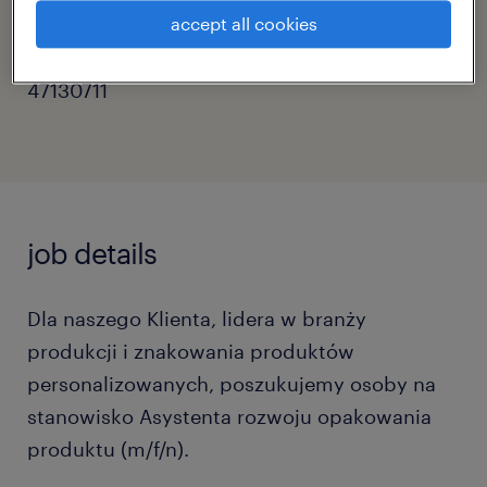
produkcja
accept all cookies
reference number
47130711
job details
Dla naszego Klienta, lidera w branży
produkcji i znakowania produktów
personalizowanych, poszukujemy osoby na
stanowisko Asystenta rozwoju opakowania
produktu (m/f/n).