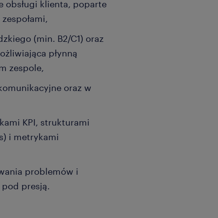
 obsługi klienta, poparte
 zespołami,
dzkiego (min. B2/C1) oraz
możliwiająca płynną
m zespole,
 komunikacyjne oraz w
kami KPI, strukturami
s) i metrykami
ywania problemów i
 pod presją.