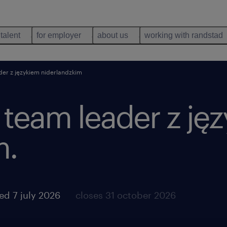
 talent
for employer
about us
working with randstad
ader z językiem niderlandzkim
e team leader z ję
m.
ed 7 july 2026
closes 31 october 2026