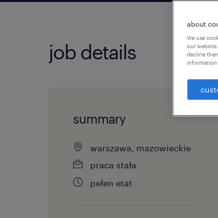
about co
We use cooki
job details
our website.
decline them
information 
cust
summary
warszawa, mazowieckie
praca stała
pełen etat