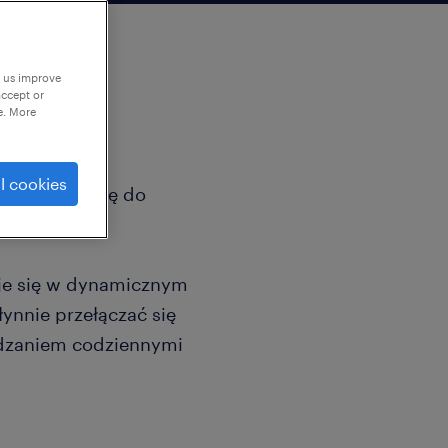
p us improve
accept or
e. More
l cookies
yć swoją pasję do
na biznes?
uje się w dynamicznym
łynnie przełączać się
ądzaniem codziennymi