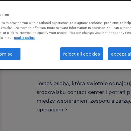
okies
es to provide you with a tailored experience, to diagnose technical problems, to hel
 We also use them to offer you more relevant information in searches. You can either 
, or click "customise" to specify your choice. You can change your options at any tim
is in our
cookie policy.
omise
reject all cookies
accept al
Szukasz roli, w której możesz połącz
rozwijania ludzi z realnym wpływem 
Jesteś osobą, która świetnie odnajd
środowisku contact center i potrafi p
między wspieraniem zespołu a zarz
operacjami?