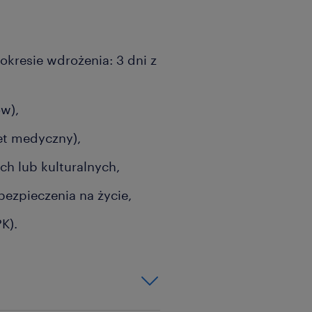
kresie wdrożenia: 3 dni z
ów),
et medyczny),
h lub kulturalnych,
ezpieczenia na życie,
K).