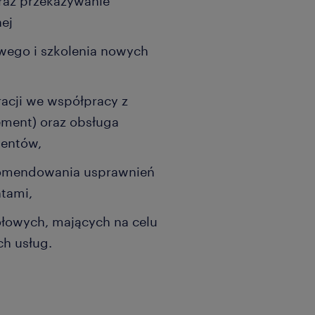
raz przekazywanie
nej
wego i szkolenia nowych
acji we współpracy z
ment) oraz obsługa
ientów,
komendowania usprawnień
ntami,
ołowych, mających na celu
ch usług.