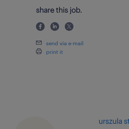
powyżej 24 miesięcy
share this job.
send via e-mail
print it
urszula s