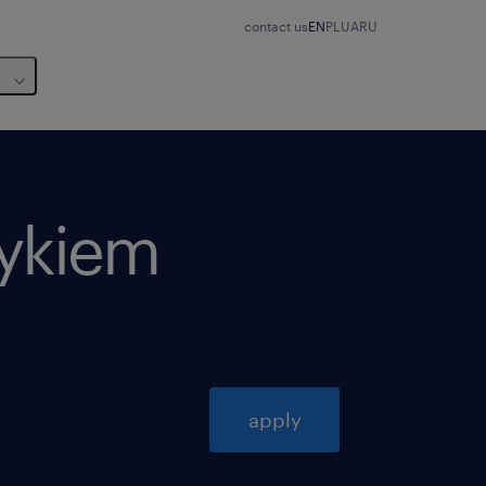
contact us
EN
PL
UA
RU
zykiem
apply