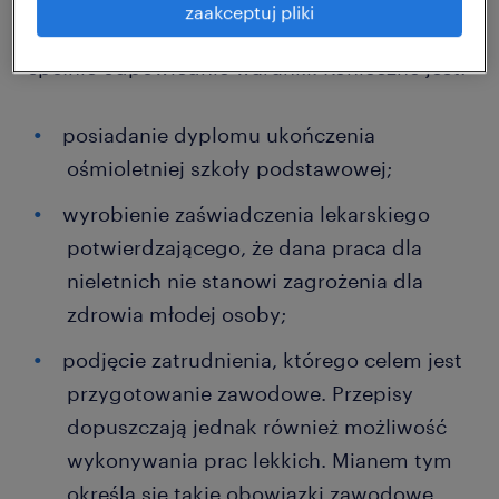
umowy o pracę. Aby wykonywać obowiązki
zaakceptuj pliki
zawodowe w jej ramach, powinni jednak
spełnić odpowiednie warunki. Konieczne jest:
posiadanie dyplomu ukończenia
ośmioletniej szkoły podstawowej;
wyrobienie zaświadczenia lekarskiego
potwierdzającego, że dana praca dla
nieletnich nie stanowi zagrożenia dla
zdrowia młodej osoby;
podjęcie zatrudnienia, którego celem jest
przygotowanie zawodowe. Przepisy
dopuszczają jednak również możliwość
wykonywania prac lekkich. Mianem tym
określa się takie obowiązki zawodowe,