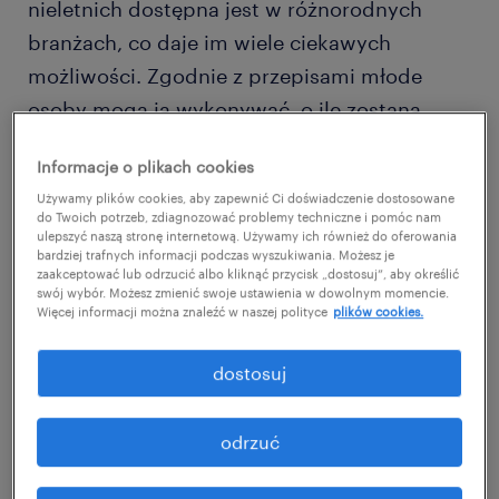
nieletnich dostępna jest w różnorodnych
branżach, co daje im wiele ciekawych
możliwości. Zgodnie z przepisami młode
osoby mogą ją wykonywać, o ile zostaną
spełnione ściśle określone warunki.
Informacje o plikach cookies
Używamy plików cookies, aby zapewnić Ci doświadczenie dostosowane
Praca dla niepełnoletnich między
do Twoich potrzeb, zdiagnozować problemy techniczne i pomóc nam
15. a 18. rokiem życia – jakie są
ulepszyć naszą stronę internetową. Używamy ich również do oferowania
bardziej trafnych informacji podczas wyszukiwania. Możesz je
zasady?
zaakceptować lub odrzucić albo kliknąć przycisk „dostosuj”, aby określić
swój wybór. Możesz zmienić swoje ustawienia w dowolnym momencie.
Więcej informacji można znaleźć w naszej polityce
plików cookies.
Praca niepełnoletnich jest dopuszczona przez
prawo. Jej zasady są określone przez
dostosuj
stosowne przepisy. Według Kodeksu pracy
nastolatkowie między 15. a 18. rokiem życia
odrzuć
mogą zostać zatrudnieni na podstawie