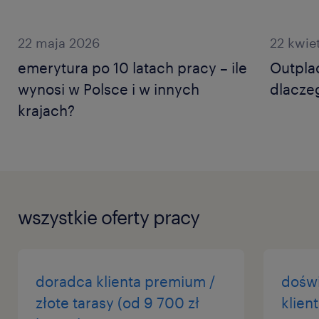
22 maja 2026
22 kwie
emerytura po 10 latach pracy – ile
Outplac
wynosi w Polsce i w innych
dlacze
krajach?
wszystkie oferty pracy
doradca klienta premium /
dośw
złote tarasy (od 9 700 zł
klien