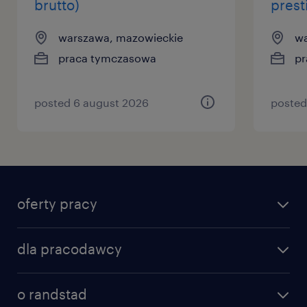
brutto)
prest
warszawa, mazowieckie
wa
praca tymczasowa
pr
posted 6 august 2026
posted
oferty pracy
dla pracodawcy
o randstad