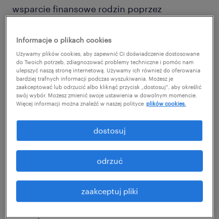
wsparcie finansowe rodzin poprzez
częściowe pokrycie wydatków związanych z
wychowywaniem dzieci. W przeciwieństwie
Informacje o plikach cookies
do świadczeń z
funduszu socjalnego w
Używamy plików cookies, aby zapewnić Ci doświadczenie dostosowane
do Twoich potrzeb, zdiagnozować problemy techniczne i pomóc nam
zakładzie pracy
, jest to program państwowy.
ulepszyć naszą stronę internetową. Używamy ich również do oferowania
bardziej trafnych informacji podczas wyszukiwania. Możesz je
Dodatek przysługuje wszystkim rodzinom –
zaakceptować lub odrzucić albo kliknąć przycisk „dostosuj”, aby określić
bez względu na osiągane dochody – w
swój wybór. Możesz zmienić swoje ustawienia w dowolnym momencie.
Więcej informacji można znaleźć w naszej polityce
plików cookies.
których znajduje się dziecko lub dzieci do
ukończenia 18. roku życia.
dostosuj
Świadczenie mogą otrzymać:
odrzuć
rodzice;
zaakceptuj pliki
faktyczny opiekun dziecka, np. rodzic