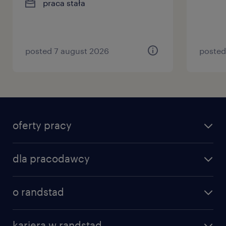
praca stała
posted 7 august 2026
posted
oferty pracy
dla pracodawcy
o randstad
kariera w randstad