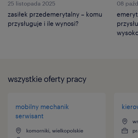
25 listopada 2025
08 paźd
zasiłek przedemerytalny – komu
emeryt
przysługuje i ile wynosi?
przysług
wysoko
wszystkie oferty pracy
mobilny mechanik
kiero
serwisant
wr
komorniki, wielkopolskie
pr