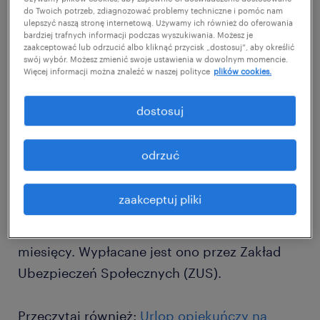
do Twoich potrzeb, zdiagnozować problemy techniczne i pomóc nam
zarówno z urlopu ojcowskiego, jak i z urlopu
ulepszyć naszą stronę internetową. Używamy ich również do oferowania
tacierzyńskiego. Oznacza to, że może on
bardziej trafnych informacji podczas wyszukiwania. Możesz je
zaakceptować lub odrzucić albo kliknąć przycisk „dostosuj”, aby określić
połączyć te dwa uprawnienia i w ten sposób
swój wybór. Możesz zmienić swoje ustawienia w dowolnym momencie.
Więcej informacji można znaleźć w naszej polityce
plików cookies.
wydłużyć czas spędzony z dzieckiem.
dostosuj
Warto podkreślić, że urlop ojcowski jest
płatny. Oznacza to, że za czas spędzony z
odrzuć
nowo narodzonym lub niedawno
przysposobionym dzieckiem ojciec otrzyma
zaakceptuj pliki
wynagrodzenie. Jego wysokość wynosi 100%
przeciętnego wynagrodzenia za ostatnie 12
miesięcy. Wypłacane jest ono przez Zakład
Ubezpieczeń Społecznych (ZUS).
Przeczytaj również:
Urlop opiekuńczy na