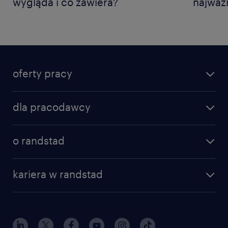
wygląda i co zawiera?
najważ
oferty pracy
dla pracodawcy
o randstad
kariera w randstad