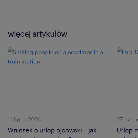
więcej artykułów
11 lipca 2024
27 czer
Wniosek o urlop ojcowski – jak
Urlop m