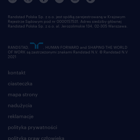
Randstad Polska Sp. z o.o. jest spółką zarejestrowaną w Krajowym
Rejestrze Sądowym pod nr 0000157531. Adres siedziby głównej
Randstad Polska Sp. z o.o. al. Jerozolimskie 134, 02-305 Warszawa.
RANDSTAD,
, HUMAN FORWARD and SHAPING THE WORLD
OF WORK są zastrzeżonymi znakami Randstad N.V. © Randstad N.V
2021
kontakt
ciasteczka
mapa strony
nadużycia
reklamacje
polityka prywatności
polityka praw człowieka