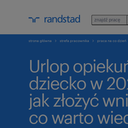
znajdź pracę
strona główna
strefa pracownika
praca na co dzień
Urlop opieku
dziecko w 20
jak złożyć wni
co warto wie