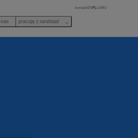
kontakt
EN
PL
UA
RU
 nas
pracuję z randstad