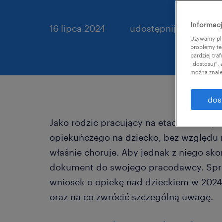
Informacj
16 lipca 2024
udostępnij artykuł:
Używamy pli
problemy te
bardziej tr
„dostosuj”,
można znale
dos
Jako rodzic pracujący na etacie masz p
opiekuńczego na dziecko, bez względu n
właśnie choruje. Aby jednak z niego sk
dokument do swojego pracodawcy. Spr
wniosek o opiekę nad dzieckiem w 2024
oraz na co zwrócić szczególną uwagę.