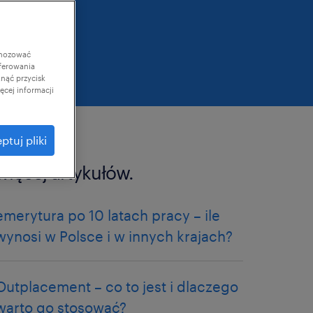
gnozować
ferowania
knąć przycisk
cej informacji
ptuj pliki
więcej artykułów.
emerytura po 10 latach pracy – ile
wynosi w Polsce i w innych krajach?
Outplacement – co to jest i dlaczego
warto go stosować?