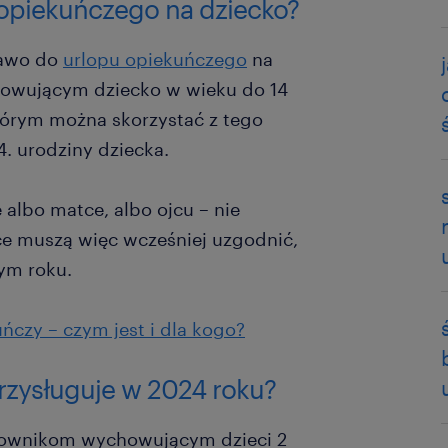
 opiekuńczego na dziecko?
rawo do
urlopu opiekuńczego
na
owującym dziecko w wieku do 14
którym można skorzystać z tego
4. urodziny dziecka.
albo matce, albo ojcu – nie
ce muszą więc wcześniej uzgodnić,
ym roku.
ńczy – czym jest i dla kogo?
rzysługuje w 2024 roku?
acownikom wychowującym dzieci 2