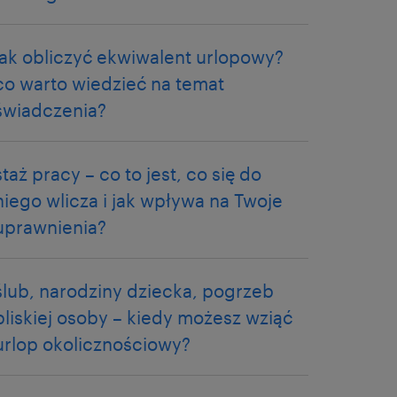
jak obliczyć ekwiwalent urlopowy?
co warto wiedzieć na temat
świadczenia?
staż pracy – co to jest, co się do
niego wlicza i jak wpływa na Twoje
uprawnienia?
ślub, narodziny dziecka, pogrzeb
bliskiej osoby – kiedy możesz wziąć
urlop okolicznościowy?