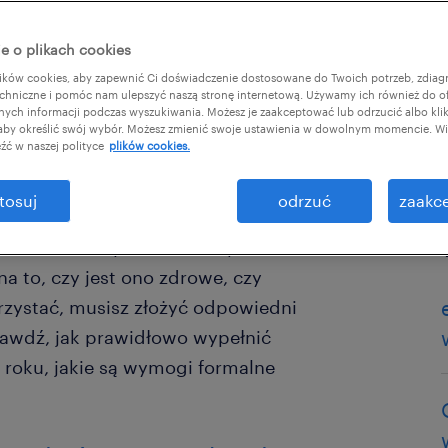
e o plikach cookies
ków cookies, aby zapewnić Ci doświadczenie dostosowane do Twoich potrzeb, zdia
chniczne i pomóc nam ulepszyć naszą stronę internetową. Używamy ich również do o
afnych informacji podczas wyszukiwania. Możesz je zaakceptować lub odrzucić albo kli
 aby określić swój wybór. Możesz zmienić swoje ustawienia w dowolnym momencie. Wię
źć w naszej polityce
plików cookies.
tosuj
odrzuć
zaakce
rawo do skorzystania z urlopu
a to, czy jest ono zdrowe, czy
orzystać, musisz złożyć odpowiedni
awdź, jak prawidłowo wypełnić
 roku, jakie są wymogi formalne