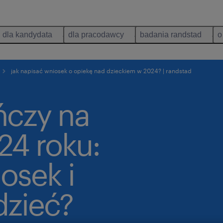
dla kandydata
dla pracodawcy
badania randstad
o
jak napisać wniosek o opiekę nad dzieckiem w 2024? | randstad
ńczy na
24 roku:
osek i
dzieć?